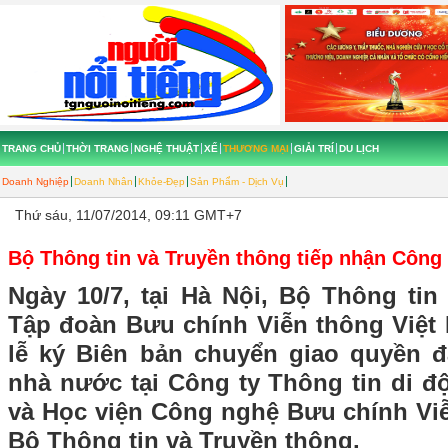
TRANG CHỦ
THỜI TRANG
NGHỆ THUẬT
XẾ
THƯƠNG MẠI
GIẢI TRÍ
DU LỊCH
Doanh Nghiệp
Doanh Nhân
Khỏe-Đẹp
Sản Phẩm - Dịch Vụ
Thứ sáu, 11/07/2014, 09:11 GMT+7
Bộ Thông tin và Truyền thông tiếp nhận Côn
Ngày 10/7, tại Hà Nội, Bộ Thông tin
Tập đoàn Bưu chính Viễn thông Việt
lễ ký Biên bản chuyển giao quyền 
nhà nước tại Công ty Thông tin di 
và Học viện Công nghệ Bưu chính Vi
Bộ Thông tin và Truyền thông.