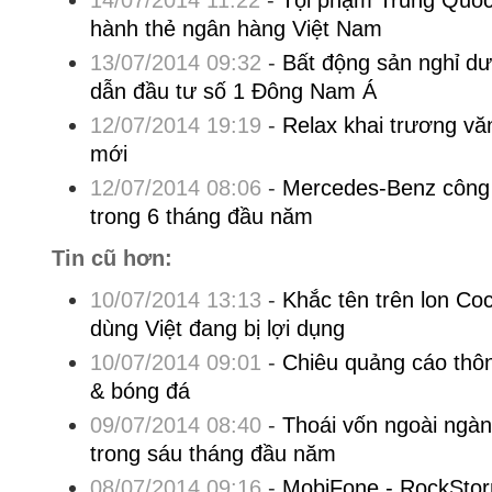
14/07/2014 11:22
-
Tội phạm Trung Quốc
hành thẻ ngân hàng Việt Nam
13/07/2014 09:32
-
Bất động sản nghỉ d
dẫn đầu tư số 1 Đông Nam Á
12/07/2014 19:19
-
Relax khai trương v
mới
12/07/2014 08:06
-
Mercedes-Benz công
trong 6 tháng đầu năm
Tin cũ hơn:
10/07/2014 13:13
-
Khắc tên trên lon Coc
dùng Việt đang bị lợi dụng
10/07/2014 09:01
-
Chiêu quảng cáo thô
& bóng đá
09/07/2014 08:40
-
Thoái vốn ngoài ngà
trong sáu tháng đầu năm
08/07/2014 09:16
-
MobiFone - RockStorm