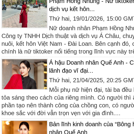
Phạm Hồng Nhung - Nữ tiktoker 
dịch vụ kết hôn...
Thứ hai, 19/01/2026, 15:00 G
Nữ doanh nhân Phạm Hồng Nhu
Công ty TNHH Dịch thuật và dịch vụ Á Châu, chuy
nuôi, kết hôn Việt Nam - Đài Loan. Bên cạnh đó,
chính là nữ tiktoker nổi tiếng trong lĩnh vực này tr
Á hậu Doanh nhân Quế Anh - Ch
lãnh đạo vĩ đại...
Thứ hai, 21/04/2025, 20:25 G
Mỗi phụ nữ hiện đại, tài ba đều
tỏa sáng theo cách của riêng mình. Có người th
phần tạo nên thành công của chồng con, có người
khoe sắc với đời vẫn trọn vẹn với gia đình....
Bản lĩnh kinh doanh của “Bông
nhân Quế Anh