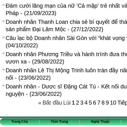
Đám cưới lãng mạn của nữ 'Cá mập' trẻ nhất v
Pháp - (21/09/2023)
Doanh nhân Thanh Loan chia sẻ bí quyết để thà
sản phẩm Đại Lâm Mộc - (27/12/2022)
Câu lạc bộ Doanh nhân Sài Gòn với “khát vọng 
(04/10/2022)
Doanh nhân Phương Triều và hành trình đưa t
vươn xa - (29/08/2022)
Doanh nhân Lê Thị Mộng Trinh luôn tràn đầy n
nối - (23/06/2022)
Doanh nhân - Dược sĩ Đặng Cát Tú - Kết nối du
nguyện - (23/06/2022)
«
Bắt đầu
Lùi
1
2
3
4
5
6
7
8
9
10
Tiế
Trang Chủ
Thời Trang
Nghệ Thuật