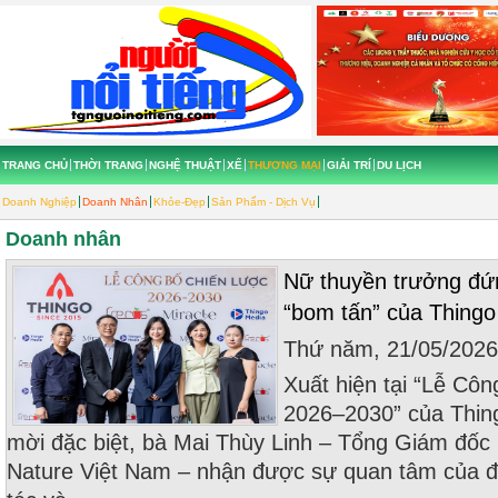
TRANG CHỦ
THỜI TRANG
NGHỆ THUẬT
XẾ
THƯƠNG MẠI
GIẢI TRÍ
DU LỊCH
Doanh Nghiệp
Doanh Nhân
Khỏe-Đẹp
Sản Phẩm - Dịch Vụ
Doanh nhân
Nữ thuyền trưởng đ
“bom tấn” của Thingo
Thứ năm, 21/05/202
Xuất hiện tại “Lễ Côn
2026–2030” của Thing
mời đặc biệt, bà Mai Thùy Linh – Tổng Giám đố
Nature Việt Nam – nhận được sự quan tâm của đ