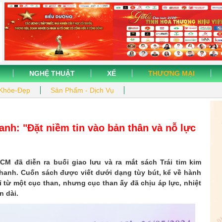
NGHỆ THUẬT
XẾ
THƯƠNG MẠI
Khỏe-Đẹp
Sản Phẩm - Dịch Vụ
nh: "Đặt niềm tin vào bản thân và nỗ lực
CM đã diễn ra buối giao lưu và ra mắt sách Trái tim kim
hanh. Cuốn sách được viết dưới dạng tùy bút, kể về hành
ỉ từ một cục than, nhưng cục than ấy đã chịu áp lực, nhiệt
n dài.