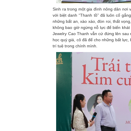
Sinh ra trong một gia đình nông dân nơi 
với biệt danh “Thanh tồ” đã luôn cố gắn
những bất an, xào xáo, đòn roi, thất vọng
không bao giờ ngừng nỗ lực để biến khát 
Jewelry Cao Thanh vẫn cứ đứng lên sau n
học quý giá, cô đã để cho những bất lực, 
trí tuệ trong chính mình.