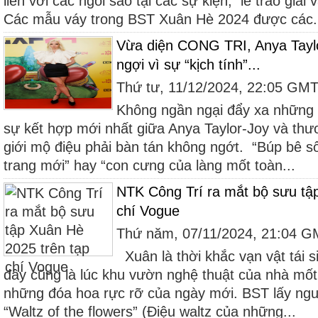
liền với các ngôi sao tại các sự kiện, lễ trao giải 
Các mẫu váy trong BST Xuân Hè 2024 được các.
Vừa diện CONG TRI, Anya Tayl
ngợi vì sự “kịch tính”...
Thứ tư, 11/12/2024, 22:05 GM
Không ngần ngại đẩy xa những g
sự kết hợp mới nhất giữa Anya Taylor-Joy và th
giới mộ điệu phải bàn tán không ngớt. “Búp bê số
trang mới” hay “con cưng của làng mốt toàn...
NTK Công Trí ra mắt bộ sưu tậ
chí Vogue
Thứ năm, 07/11/2024, 21:04 
Xuân là thời khắc vạn vật tái 
đây cũng là lúc khu vườn nghệ thuật của nhà mốt 
những đóa hoa rực rỡ của ngày mới. BST lấy ng
“Waltz of the flowers” (Điệu waltz của những...