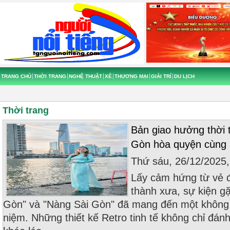
TRANG CHỦ
THỜI TRANG
NGHỆ THUẬT
XẾ
THƯƠNG MẠI
GIẢI TRÍ
DU LỊCH
Thời trang
Bản giao hưởng thời 
Gòn hòa quyện cùng p
Thứ sáu, 26/12/2025
Lấy cảm hứng từ vẻ đ
thành xưa, sự kiện g
Gòn" và "Nàng Sài Gòn" đã mang đến một không 
niệm. Những thiết kế Retro tinh tế không chỉ đánh