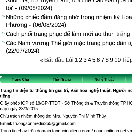
Suối Tía, hồ Tuyền Lâm, đồi chè Cầu Đất qua 
tôi' - (09/08/2024)
Những chiếc đầm đáng nhớ trong nhiệm kỳ Hoa
Phương - (06/08/2024)
Cách phối trang phục để làm mới áo thun trắng 
Các Nam vương Thế giới mặc trang phục dân t
(22/07/2024)
«
Bắt đầu
Lùi
1
2
3
4
5
6
7
8
9
10
Tiế
Trang Chủ
Thời Trang
Nghệ Thuật
Trang tin điện tử thông tin giải trí, Văn hóa nghệ thuật, Người n
tiếng
Giấy phép ICP số 18/GP-TTĐT - Sở Thông tin & Truyền thông TP.
cấp ngày 23/3/2015
Chịu trách nhiệm thông tin: Mrs. Nguyễn Thị Minh Thúy
Email:
truongsonmedia365@gmail.com
Trang tin chạy trên domain
tgnguoinoitieng.com
/
nguoinoitieng.net.vn