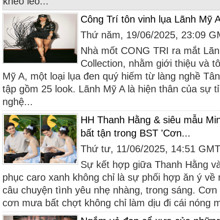
khéo léo...
Công Trí tôn vinh lụa Lãnh Mỹ 
Thứ năm, 19/06/2025, 23:09 
Nhà mốt CONG TRI ra mắt Lãn
Collection, nhằm giới thiệu và t
Mỹ A, một loại lụa đen quý hiếm từ làng nghề Tâ
tập gồm 25 look. Lãnh Mỹ A là hiện thân của sự tỉ
nghệ...
HH Thanh Hằng & siêu mẫu Mi
bất tận trong BST 'Cơn...
Thứ tư, 11/06/2025, 14:51 GM
Sự kết hợp giữa Thanh Hằng và
phục caro xanh không chỉ là sự phối hợp ăn ý về 
câu chuyện tình yêu nhẹ nhàng, trong sáng. Cơ
cơn mưa bất chợt không chỉ làm dịu đi cái nóng m