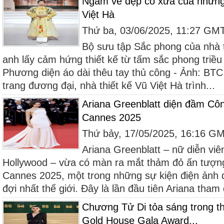
Ngắm vẻ đẹp cổ xưa của những ấ
Việt Hà
Thứ ba, 03/06/2025, 11:27 GM
Bộ sưu tập Sắc phong của nhà t
anh lấy cảm hứng thiết kế từ tấm sắc phong triề
Phương diện áo dài thêu tay thủ công - Ảnh: BT
trang đương đại, nhà thiết kế Vũ Việt Hà trình...
Ariana Greenblatt diện đầm Côn
Cannes 2025
Thứ bảy, 17/05/2025, 16:16 G
Ariana Greenblatt – nữ diễn viê
Hollywood – vừa có màn ra mắt thảm đỏ ấn tượng
Cannes 2025, một trong những sự kiện điện ảnh
đợi nhất thế giới. Đây là lần đầu tiên Ariana tham
Chương Tử Di tỏa sáng trong thi
Gold House Gala Award...