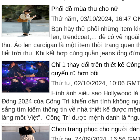
Phối đồ mùa thu cho nữ
Thứ năm, 03/10/2024, 16:47 
Bạn hãy thử phối những item ki
len, trendcoat,... để có vẻ ngoà
thu. Áo len cardigan là một item thời trang quen 
tiết trời thu. Khi kết hợp cùng quần jeans ống đứn
Chỉ 1 thay đổi trên thiết kế C
quyến rũ hơn bội ...
Thứ tư, 02/10/2024, 10:06 GM
Hình ảnh siêu sao Hollywood lả l
Đông 2024 của Công Trí khiến dân tình không ng
sắng tìm kiếm thông tin về nhà thiết kế được mệ
làng mốt Việt”. Công Trí được mệnh danh là “ngư
Chọn trang phục cho người dán
Thứ ba, 24/09/2024, 16:56 GM