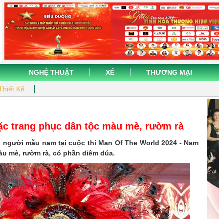
NGHỆ THUẬT
XẾ
THƯƠNG MẠI
Thiết Kế
c trang phục dân tộc màu mè, rườm rà
 người mẫu nam tại cuộc thi Man Of The World 2024 - Nam
àu mè, rườm rà, có phần diêm dúa.