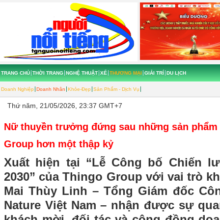
TRANG CHỦ
THỜI TRANG
NGHỆ THUẬT
XẾ
THƯƠNG MẠI
GIẢI TRÍ
DU LỊCH
Doanh Nghiệp
Doanh Nhân
Khỏe-Đẹp
Sản Phẩm - Dịch Vụ
Thứ năm, 21/05/2026, 23:37 GMT+7
Nữ thuyền trưởng đứng sau những sản phẩm 
Group hơn một thập kỷ
Xuất hiện tại “Lễ Công bố Chiến lư
2030” của Thingo Group với vai trò kh
Mai Thùy Linh – Tổng Giám đốc Cô
Nature Việt Nam – nhận được sự qu
khách mời, đối tác và cộng đồng do