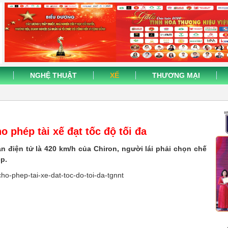
NGHỆ THUẬT
XẾ
THƯƠNG MẠI
o phép tài xế đạt tốc độ tối đa
ạn điện tử là 420 km/h của Chiron, người lái phải chọn chế
p.