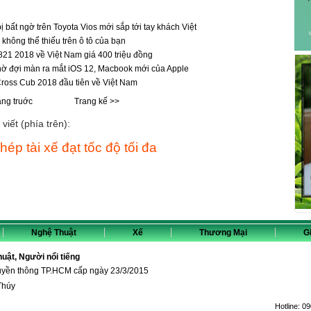
 bị bất ngờ trên Toyota Vios mới sắp tới tay khách Việt
không thể thiếu trên ô tô của bạn
821 2018 về Việt Nam giá 400 triệu đồng
đợi màn ra mắt iOS 12, Macbook mới của Apple
ross Cub 2018 đầu tiên về Việt Nam
ang truớc
Trang kế >>
viết (phía trên):
ép tài xế đạt tốc độ tối đa
Nghệ Thuật
Xế
Thương Mại
Gi
thuật, Người nổi tiếng
ruyền thông TP.HCM cấp ngày 23/3/2015
Thúy
Hotline:
09