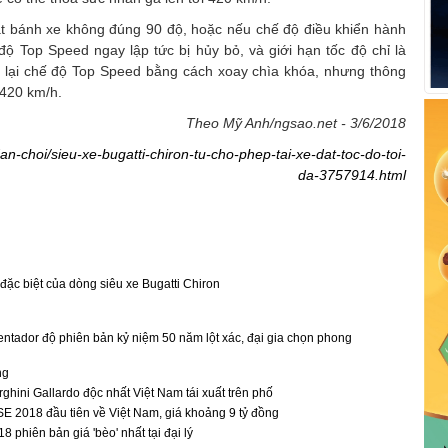
ặt bánh xe không đúng 90 độ, hoặc nếu chế độ điều khiển hành
ộ Top Speed ngay lập tức bị hủy bỏ, và giới hạn tốc độ chỉ là
g lại chế độ Top Speed bằng cách xoay chìa khóa, nhưng thông
 420 km/h.
Theo Mỹ Anh/ngsao.net - 3/6/2018
/dan-choi/sieu-xe-bugatti-chiron-tu-cho-phep-tai-xe-dat-toc-do-toi-
da-3757914.html
đặc biệt của dòng siêu xe Bugatti Chiron
ntador độ phiên bản kỷ niệm 50 năm lột xác, đại gia chọn phong
ng
ghini Gallardo độc nhất Việt Nam tái xuất trên phố
 2018 đầu tiên về Việt Nam, giá khoảng 9 tỷ đồng
8 phiên bản giá 'bèo' nhất tại đại lý