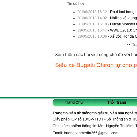
Tin cũ hơn:
01/06/2018 16:12
-
Rò rỉ loạt trang
01/06/2018 14:02
-
Những vật dụng 
31/05/2018 16:10
-
Ducati Monster 
29/05/2018 15:47
-
WWDC2018: Chờ 
28/05/2018 10:06
-
Xế độc Honda C
<< Tr
Xem thêm các bài viết cùng chủ đề với bài 
Siêu xe Bugatti Chiron tự cho ph
Trang Chủ
Thời Trang
Trang tin điện tử thông tin giải trí, Văn hóa nghệ 
Giấy phép ICP số 18/GP-TTĐT - Sở Thông tin & T
Chịu trách nhiệm thông tin: Mrs. Nguyễn Thị Minh 
Email:
truongsonmedia365@gmail.com