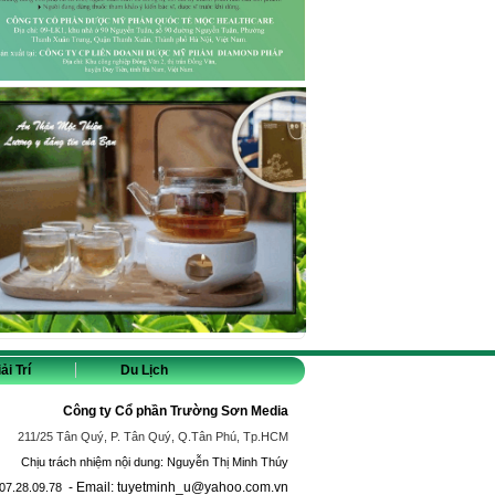
ải Trí
Du Lịch
Công ty Cổ phần Trường Sơn Media
211/25 Tân Quý, P. Tân Quý, Q.Tân Phú, Tp.HCM
Chịu trách nhiệm nội dung: Nguyễn Thị Minh Thúy
- Email: tuyetminh_u@yahoo.com.vn
07.28.09.78