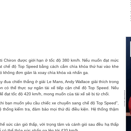
tti Chiron được giới hạn ở tốc độ 380 km/h. Nếu muốn đạt mức
hoạt chế độ Top Speed bằng cách cắm chìa khóa thứ hai vào khe
đó không đơn giản là xoay chìa khóa và nhấn ga.
tay đua chiến thắng ở giải Le Mans, Andy Wallace giải thích trong
ron có thể thực sự ngăn tài xế tiếp cận chế độ Top Speed. Nếu
để đạt tốc độ 420 km/h, mong muốn của tài xế sẽ bị từ chối.
 khi bạn muốn yêu cầu chiếc xe chuyển sang chế độ Top Speed",
 hệ thống kiểm tra, đảm bảo mọi thứ đủ điều kiện. Hệ thống thậm
thế sức cản gió thấp, với trọng tâm và cánh gió sau đều hạ thấp
ế có thể thỏa sức nhấn ga lên tới 420 km/h.