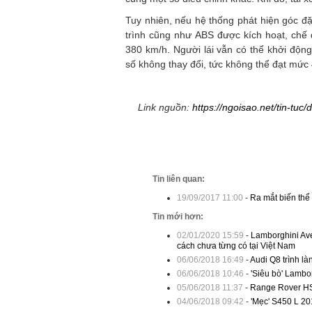
Tuy nhiên, nếu hệ thống phát hiện góc đ
trình cũng như ABS được kích hoạt, chế đ
380 km/h. Người lái vẫn có thể khởi độn
số không thay đổi, tức không thể đạt mức
Link nguồn:
https://ngoisao.net/tin-tuc
Tin liên quan:
19/09/2017 11:00
-
Ra mắt biến thể 
Tin mới hơn:
02/01/2020 15:59
-
Lamborghini Ave
cách chưa từng có tại Việt Nam
06/06/2018 16:49
-
Audi Q8 trình là
06/06/2018 10:46
-
'Siêu bò' Lambor
05/06/2018 11:37
-
Range Rover HSE
04/06/2018 09:42
-
'Mẹc' S450 L 201