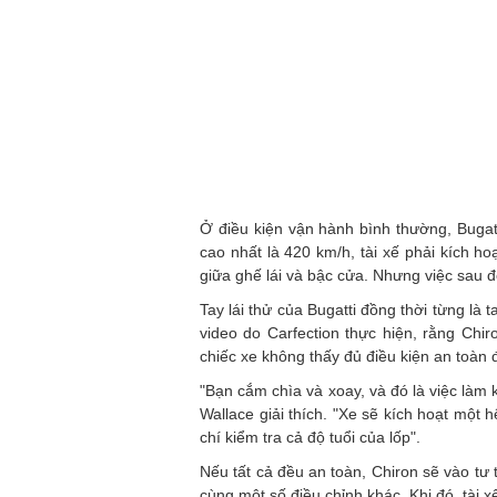
Ở điều kiện vận hành bình thường, Buga
cao nhất là 420 km/h, tài xế phải kích 
giữa ghế lái và bậc cửa. Nhưng việc sau 
Tay lái thử của Bugatti đồng thời từng là 
video do Carfection thực hiện, rằng Chi
chiếc xe không thấy đủ điều kiện an toàn 
"Bạn cắm chìa và xoay, và đó là việc làm
Wallace giải thích. "Xe sẽ kích hoạt một
chí kiểm tra cả độ tuổi của lốp".
Nếu tất cả đều an toàn, Chiron sẽ vào tư 
cùng một số điều chỉnh khác. Khi đó, tài x