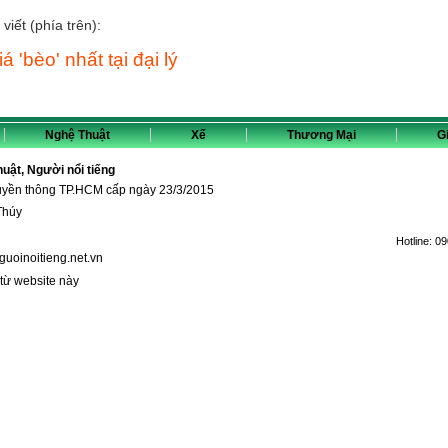
viết (phía trên):
 'bèo' nhất tại đại lý
Nghệ Thuật
Xế
Thương Mại
Gi
thuật, Người nổi tiếng
ruyền thông TP.HCM cấp ngày 23/3/2015
Thúy
Hotline:
09
guoinoitieng.net.vn
 từ website này