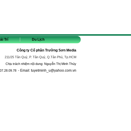
ải Trí
Du Lịch
Công ty Cổ phần Trường Sơn Media
211/25 Tân Quý, P. Tân Quý, Q.Tân Phú, Tp.HCM
Chịu trách nhiệm nội dung: Nguyễn Thị Minh Thúy
- Email: tuyetminh_u@yahoo.com.vn
07.28.09.78