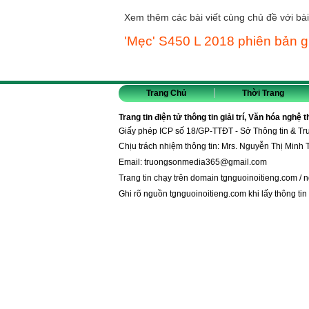
Xem thêm các bài viết cùng chủ đề với bài 
'Mẹc' S450 L 2018 phiên bản giá
Trang Chủ
Thời Trang
Trang tin điện tử thông tin giải trí, Văn hóa nghệ 
Giấy phép ICP số 18/GP-TTĐT - Sở Thông tin & T
Chịu trách nhiệm thông tin: Mrs. Nguyễn Thị Minh 
Email:
truongsonmedia365@gmail.com
Trang tin chạy trên domain
tgnguoinoitieng.com
/
n
Ghi rõ nguồn
tgnguoinoitieng.com
khi lấy thông tin