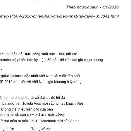
Theo nguoiduatin - 4/6/2018
5/mec-s450-l-2018-phien-ban-gia-beo-nhat-tai-dai-ly-353841.html
ri SF90 bản độ DMC công suất hơn 1.000 mã lực
ntador độ phiên bản kỷ niệm 50 năm lột xác, đại gia chọn phong
ng
ghini Gallardo độc nhất Việt Nam tái xuất trên phố
 2018 đầu tiên về Việt Nam, giá khoảng 9 tỷ đồng
Chiron tự cho phép tài xế đạt tốc độ tối đa
 bị bất ngờ trên Toyota Vios mới sắp tới tay khách Việt
không thể thiếu trên ô tô của bạn
821 2018 về Việt Nam giá 400 triệu đồng
đợi màn ra mắt iOS 12, Macbook mới của Apple
ang truớc
Trang kế >>