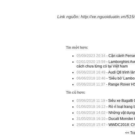
Link nguồn: http://xe.nguoiduatin.vn/51
Tin mới hơn:
05/09/2023 20:34
-
Cận cảnh Ferra
02/01/2020 15:59
-
Lamborghini Ave
cách chưa từng có tại Việt Nam
06/06/2018 16:49
-
Audi Q8 trình là
06/06/2018 10:46
-
'Siêu bò' Lambor
05/06/2018 11:37
-
Range Rover HSE
Tin cũ hơn:
03/06/2018 11:19
-
Siêu xe Bugatti 
01/06/2018 16:12
-
Rò rỉ loạt trang
01/06/2018 14:02
-
Những vật dụng 
31/05/2018 16:10
-
Ducati Monster 
29/05/2018 15:47
-
WWDC2018: Chờ 
<< Tr