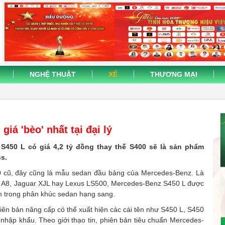
NGHỆ THUẬT
XẾ
THƯƠNG MẠI
giá 'bèo' nhất tại đại lý
S450 L có giá 4,2 tỷ đồng thay thế S400 sẽ là sản phẩm
s.
00 cũ, đây cũng là mẫu sedan đầu bảng của Mercedes-Benz. Là
i A8, Jaguar XJL hay Lexus LS500, Mercedes-Benz S450 L được
ẫn trong phân khúc sedan hạng sang.
hiên bản nâng cấp có thể xuất hiện các cái tên như S450 L, S450
hập khẩu. Theo giới thạo tin, phiên bản tiêu chuẩn Mercedes-