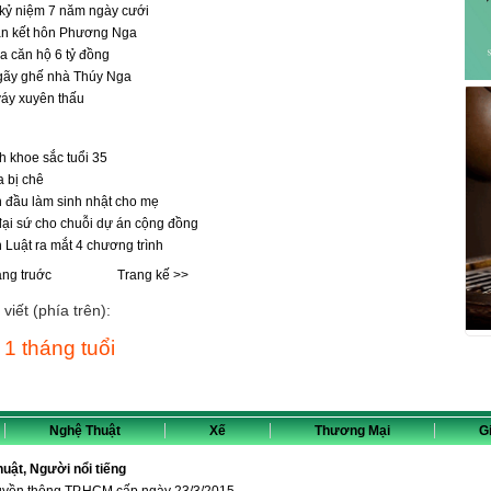
kỷ niệm 7 năm ngày cưới
ận kết hôn Phương Nga
 căn hộ 6 tỷ đồng
gãy ghế nhà Thúy Nga
áy xuyên thấu
 khoe sắc tuổi 35
a bị chê
 đầu làm sinh nhật cho mẹ
ại sứ cho chuỗi dự án cộng đồng
 Luật ra mắt 4 chương trình
ang truớc
Trang kế >>
viết (phía trên):
1 tháng tuổi
Nghệ Thuật
Xế
Thương Mại
Gi
thuật, Người nổi tiếng