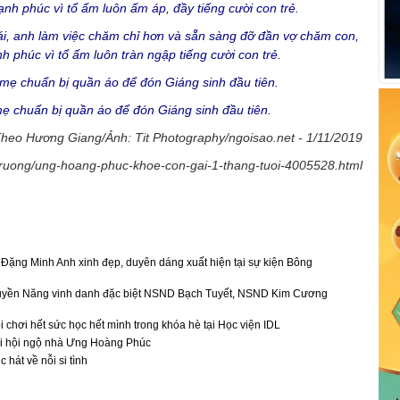
ái, anh làm việc chăm chỉ hơn và sẵn sàng đỡ đần vợ chăm con,
h phúc vì tổ ấm luôn tràn ngập tiếng cười con trẻ.
 chuẩn bị quần áo để đón Giáng sinh đầu tiên.
heo Hương Giang/Ảnh: Tit Photography/ngoisao.net - 1/11/2019
-truong/ung-hoang-phuc-khoe-con-gai-1-thang-tuoi-4005528.html
ặng Minh Anh xinh đẹp, duyên dáng xuất hiện tại sự kiện Bông
yền Năng vinh danh đặc biệt NSND Bạch Tuyết, NSND Kim Cương
 chơi hết sức học hết mình trong khóa hè tại Học viện IDL
i hội ngộ nhà Ưng Hoàng Phúc
hát về nỗi si tình