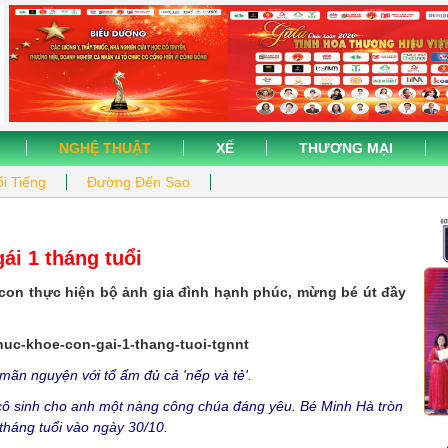
NGHỆ THUẬT
XẾ
THƯƠNG MẠI
i Tiếng
Đường Đến Sao
i 1 tháng tuổi
con thực hiện bộ ảnh gia đình hạnh phúc, mừng bé út đầy
ãn nguyện với tổ ấm đủ cả 'nếp và tẻ'.