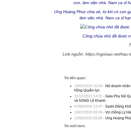
Ưng Hoàng Phúc chia sẻ, từ khi có con g
làm việc nhà. Nam ca sĩ hạn
Công chúa nhỏ đã được mẹ
T
Link nguồn: https://ngoisao.net/hau
Tin liên quan:
10/05/2025 10:08
-
Nữ doanh nhân Đ
hồng Quyền lực
31/12/2021 14:01
-
Gala Phụ Nữ Qu
và NSND Lê Khanh
07/08/2020 13:47
-
Sushi Đăng Khôi
16/07/2020 09:36
-
Vợ chồng Lý Hả
22/06/2020 09:08
-
Ưng Hoàng Phúc 
Tin mới hơn: