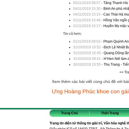
05/11/2019 09:57
-
Tăng Thanh Hà 
04/11/2019 15:30
-
Bình An phủ nh
04/11/2019 15:15
-
Cao Thái Hà mua
01/11/2019 15:48
-
Hồng Vân ngồi 
01/11/2019 15:17
-
Huyền My mặc v
Tin cũ hơn:
01/11/2019 09:02
-
Phạm Quỳnh Anh
31/10/2019 10:52
-
Địch Lệ Nhiệt B
31/10/2019 10:45
-
Quang Dũng lần
31/10/2019 08:41
-
H’Hen Niê làm đ
30/10/2019 15:55
-
Thu Trang - Tiến
<< Tr
Xem thêm các bài viết cùng chủ đề với bài 
Ưng Hoàng Phúc khoe con gái 
Trang Chủ
Thời Trang
Trang tin điện tử thông tin giải trí, Văn hóa nghệ 