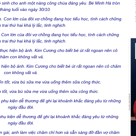
ô sinh cho anh một nàng công chúa đáng yêu. Bé Minh Hà tròn
tháng tuổi vào ngày 30/10.
. Con lớn của đôi vợ chồng đang học tiểu học, tính cách chững
trai thứ hai khá lý lắc, tinh nghịch.
c hiện bộ ảnh. Kim Cương cho biết bé út rất ngoan nên cô chăm
con không vất vả.
ển tốt, vừa bú sữa mẹ vừa uống thêm sữa công thức.
phụ kiện dễ thương để ghi lại khoảnh khắc đáng yêu từ những
ngày đầu đời.