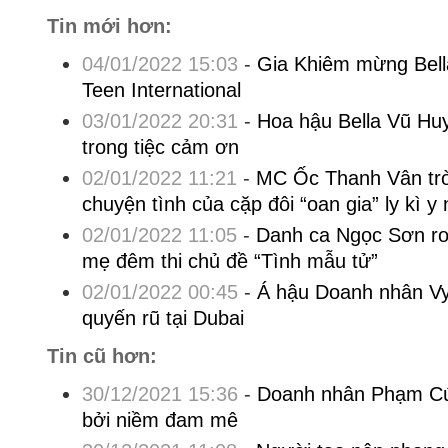
Tin mới hơn:
04/01/2022 15:03
-
Gia Khiêm mừng Bell
Teen International
03/01/2022 20:31
-
Hoa hậu Bella Vũ Huy
trong tiệc cảm ơn
02/01/2022 11:21
-
MC Ốc Thanh Vân trò
chuyện tình của cặp đôi “oan gia” ly kì y
02/01/2022 11:05
-
Danh ca Ngọc Sơn rơ
mẹ đêm thi chủ đề “Tình mẫu tử”
02/01/2022 00:45
-
Á hậu Doanh nhân V
quyến rũ tại Dubai
Tin cũ hơn:
30/12/2021 15:36
-
Doanh nhân Phạm Cú
bởi niềm đam mê