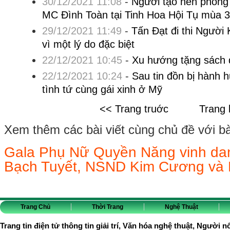
30/12/2021 11:08
-
Người tạo nên phong
MC Đình Toàn tại Tinh Hoa Hội Tụ mùa 3
29/12/2021 11:49
-
Tấn Đạt đi thi Người
vì một lý do đặc biệt
22/12/2021 10:45
-
Xu hướng tặng sách 
22/12/2021 10:24
-
Sau tin đồn bị hành
tình tứ cùng gái xinh ở Mỹ
<< Trang truớc
Trang 
Xem thêm các bài viết cùng chủ đề với bài 
Gala Phụ Nữ Quyền Năng vinh da
Bạch Tuyết, NSND Kim Cương và
Trang Chủ
Thời Trang
Nghệ Thuật
Trang tin điện tử thông tin giải trí, Văn hóa nghệ thuật, Người n