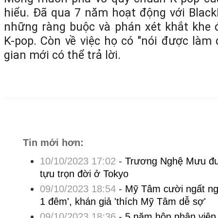
hiểu. Đã qua 7 năm hoạt động với BlackP
những ràng buộc và phán xét khắt khe 
K-pop. Còn về việc họ có "nói được làm 
gian mới có thể trả lời.
Tin mới hơn:
10/10/2023 17:02
-
Trương Nghệ Mưu đượ
tựu trọn đời ở Tokyo
09/10/2023 18:54
-
Mỹ Tâm cười ngất ng
1 đêm', khán giả 'thích Mỹ Tâm dễ sợ'
09/10/2023 18:36
-
5 năm hôn nhân viê