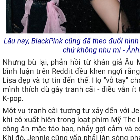
Lâu nay, BlackPink cũng đã theo đuổi hình
chứ không nhu mì - Ảnh
Nhưng bù lại, phản hồi từ khán giả Âu M
bình luận trên Reddit đều khen ngợi rằn
Lisa đẹp và tự tin đến thế. Họ "vỗ tay" c
mình thích dù gây tranh cãi - điều vẫn ít
K-pop.
Một vụ tranh cãi tương tự xảy đến với J
khi cô xuất hiện trong loạt phim Mỹ The I
công ăn mặc táo bạo, nhảy gợi cảm và có 
Khi đó, Jennie cũng vấp phải làn sóng ph