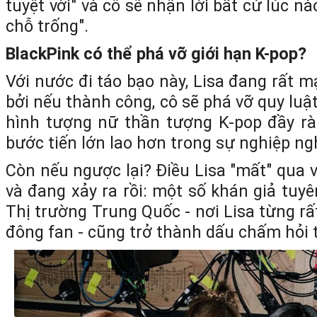
tuyệt vời" và cô sẽ nhận lời bất cứ lúc n
chỗ trống".
BlackPink có thể phá vỡ giới hạn K-pop?
Với nước đi táo bạo này, Lisa đang rất 
bởi nếu thành công, cô sẽ phá vỡ quy luật
hình tượng nữ thần tượng K-pop đầy r
bước tiến lớn lao hơn trong sự nghiệp ngh
Còn nếu ngược lại? Điều Lisa "mất" qua 
và đang xảy ra rồi: một số khán giả tuyê
Thị trường Trung Quốc - nơi Lisa từng rấ
đông fan - cũng trở thành dấu chấm hỏi t