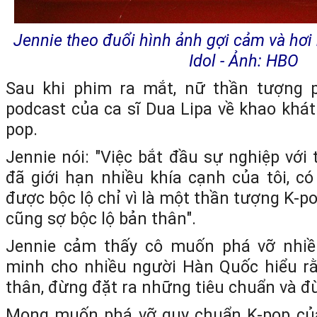
Jennie theo đuổi hình ảnh gợi cảm và hơi
Idol - Ảnh: HBO
Sau khi phim ra mắt, nữ thần tượng 
podcast của ca sĩ Dua Lipa về khao khát
pop.
Jennie nói: "Việc bắt đầu sự nghiệp với
đã giới hạn nhiều khía cạnh của tôi, c
được bộc lộ chỉ vì là một thần tượng K-pop.
cũng sợ bộc lộ bản thân".
Jennie cảm thấy cô muốn phá vỡ nhiề
minh cho nhiều người Hàn Quốc hiểu rằ
thân, đừng đặt ra những tiêu chuẩn và đ
Mong muốn phá vỡ quy chuẩn K-pop của 