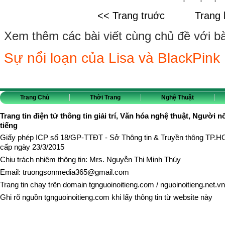
<< Trang truớc
Trang 
Xem thêm các bài viết cùng chủ đề với bài 
Sự nổi loạn của Lisa và BlackPink
Trang Chủ
Thời Trang
Nghệ Thuật
Trang tin điện tử thông tin giải trí, Văn hóa nghệ thuật, Người n
tiếng
Giấy phép ICP số 18/GP-TTĐT - Sở Thông tin & Truyền thông TP.
cấp ngày 23/3/2015
Chịu trách nhiệm thông tin: Mrs. Nguyễn Thị Minh Thúy
Email:
truongsonmedia365@gmail.com
Trang tin chạy trên domain
tgnguoinoitieng.com
/
nguoinoitieng.net.vn
Ghi rõ nguồn
tgnguoinoitieng.com
khi lấy thông tin từ website này