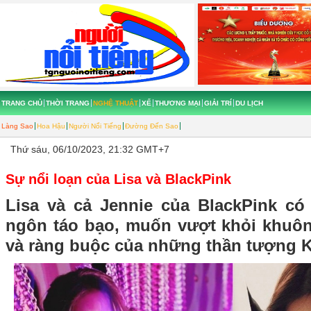
TRANG CHỦ
THỜI TRANG
NGHỆ THUẬT
XẾ
THƯƠNG MẠI
GIẢI TRÍ
DU LỊCH
Làng Sao
Hoa Hậu
Người Nổi Tiếng
Đường Đến Sao
Thứ sáu, 06/10/2023, 21:32 GMT+7
Sự nổi loạn của Lisa và BlackPink
Lisa và cả Jennie của BlackPink c
ngôn táo bạo, muốn vượt khỏi khuô
và ràng buộc của những thần tượng 