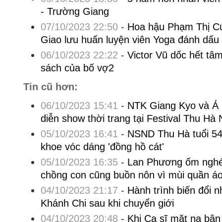
- Trường Giang
07/10/2023 22:50
-
Hoa hậu Phạm Thị Cú
Giao lưu huấn luyện viên Yoga đánh dấu 
06/10/2023 22:22
-
Victor Vũ dốc hết tâ
sách của bố vợ2
Tin cũ hơn:
06/10/2023 15:41
-
NTK Giang Kyo và Á 
diễn show thời trang tại Festival Thu Hà
05/10/2023 16:41
-
NSND Thu Hà tuổi 54 
khoe vóc dáng 'đồng hồ cát'
05/10/2023 16:35
-
Lan Phương ốm ngh
chồng con cũng buồn nôn vì mùi quần á
04/10/2023 21:17
-
Hành trình biến đổi 
Khánh Chi sau khi chuyển giới
04/10/2023 20:48
-
Khi Ca sĩ mặt nạ bận 