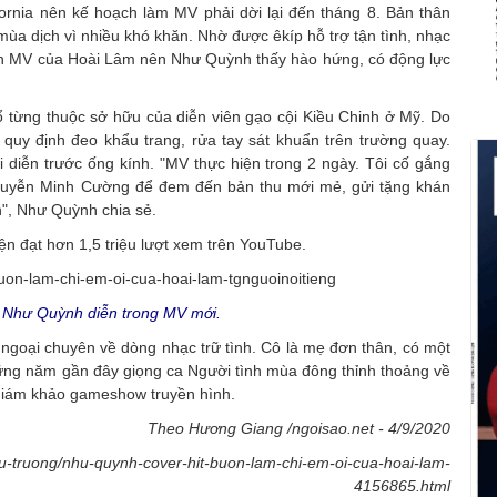
fornia nên kế hoạch làm MV phải dời lại đến tháng 8. Bản thân
a dịch vì nhiều khó khăn. Nhờ được êkíp hỗ trợ tận tình, nhạc
ản MV của Hoài Lâm nên Như Quỳnh thấy hào hứng, có động lực
ổ từng thuộc sở hữu của diễn viên gạo cội Kiều Chinh ở Mỹ. Do
 quy định đeo khẩu trang, rửa tay sát khuẩn trên trường quay.
diễn trước ống kính. "MV thực hiện trong 2 ngày. Tôi cố gắng
Nguyễn Minh Cường để đem đến bản thu mới mẻ, gửi tặng khán
nh", Như Quỳnh chia sẻ.
n đạt hơn 1,5 triệu lượt xem trên YouTube.
 Như Quỳnh diễn trong MV mới.
ngoại chuyên về dòng nhạc trữ tình. Cô là mẹ đơn thân, có một
hững năm gần đây giọng ca Người tình mùa đông thỉnh thoảng về
 giám khảo gameshow truyền hình.
Theo Hương Giang /ngoisao.net - 4/9/2020
au-truong/nhu-quynh-cover-hit-buon-lam-chi-em-oi-cua-hoai-lam-
4156865.html