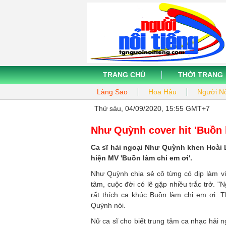
TRANG CHỦ
THỜI TRANG
Làng Sao
Hoa Hậu
Người Nổ
Thứ sáu, 04/09/2020, 15:55 GMT+7
Như Quỳnh cover hit 'Buồn 
Ca sĩ hải ngoại Như Quỳnh khen Hoài 
hiện MV 'Buồn làm chi em ơi'.
Như Quỳnh chia sẻ cô từng có dịp làm v
tâm, cuộc đời có lẽ gặp nhiều trắc trở. "
rất thích ca khúc Buồn làm chi em ơi. 
Quỳnh nói.
Nữ ca sĩ cho biết trung tâm ca nhạc hải 