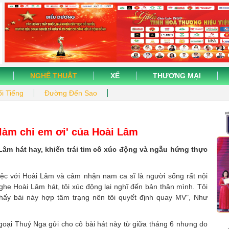
NGHỆ THUẬT
XẾ
THƯƠNG MẠI
i Tiếng
Đường Đến Sao
làm chi em ơi' của Hoài Lâm
Lâm hát hay, khiến trái tim cô xúc động và ngẫu hứng thực
iệc với Hoài Lâm và cảm nhận nam ca sĩ là người sống rất nội
Nghe Hoài Lâm hát, tôi xúc động lại nghĩ đến bản thân mình. Tôi
Thấy bài này hợp tâm trạng nên tôi quyết định quay MV", Như
ngoại Thuý Nga gửi cho cô bài hát này từ giữa tháng 6 nhưng do