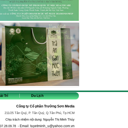
ải Trí
Du Lịch
Công ty Cổ phần Trường Sơn Media
211/25 Tân Quý, P. Tân Quý, Q.Tân Phú, Tp.HCM
Chịu trách nhiệm nội dung: Nguyễn Thị Minh Thúy
- Email: tuyetminh_u@yahoo.com.vn
07.28.09.78