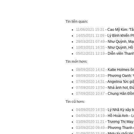
Tin liên quan:
11/06/2021 15:21
-
Cao Mỹ Kim: 'Tâm
14/05/2021 11:09
-
Lý Bình khiến P
29/03/2021 07:49
-
Như Quỳnh, Mạnh
10/03/2021 16:35
-
Như Quỳnh, Hồ 
05/02/2021 12:19
-
Diễn viên Thanh
Tin mới hơn:
08/09/2020 14:42
-
Katie Holmes ôm
08/09/2020 14:33
-
Phương Oanh: 'Ch
07/09/2020 14:31
-
Angelina 'tức gi
07/09/2020 13:50
-
Nhá ảnh hot, Đứ
07/09/2020 10:47
-
Chung Hân Đồng 
Tin cũ hơn:
04/09/2020 14:33
-
Lý Nhã Kỳ xây b
04/09/2020 14:19
-
Hồ Hoài Anh - 
03/09/2020 11:21
-
Trương Thị May 
03/09/2020 09:49
-
Phương Thanh 
01/09/2020 15:48
-
Midu từ chối lời