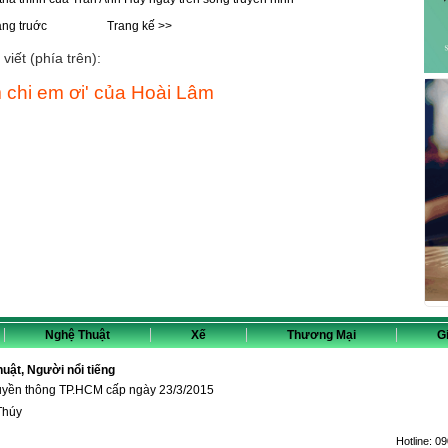
ang truớc
Trang kế >>
viết (phía trên):
 chi em ơi' của Hoài Lâm
Nghệ Thuật
Xế
Thương Mại
Gi
thuật, Người nổi tiếng
ruyền thông TP.HCM cấp ngày 23/3/2015
Thúy
Hotline:
09