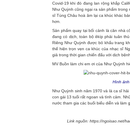
Covid-19 khi đó đang lan rộng khắp Cali
Như Quỳnh cũng ngại ra sản phẩm trong mù
sĩ Tùng Châu hoà âm lại ca khúc khác b
hơn.
Sản phẩm quay tại bối cảnh là căn nhà c
đang có dịch, toàn bộ êkíp phải tuân thủ
Riêng Như Quỳnh được bỏ khẩu trang khi 
thể hiện trọn vẹn ca khúc của nhạc sĩ 
giả trong thời gian chiến đấu với dịch bệ
MV Buồn làm chi em ơi của Như Quỳnh hiệ
Hình ảnh
Như Quỳnh sinh năm 1970 và là ca sĩ hải 
con gái 13 tuổi rất ngoan và tình cảm. N
nước tham gia các buổi biểu diễn và làm
Link nguồn: https://ngoisao.net/h