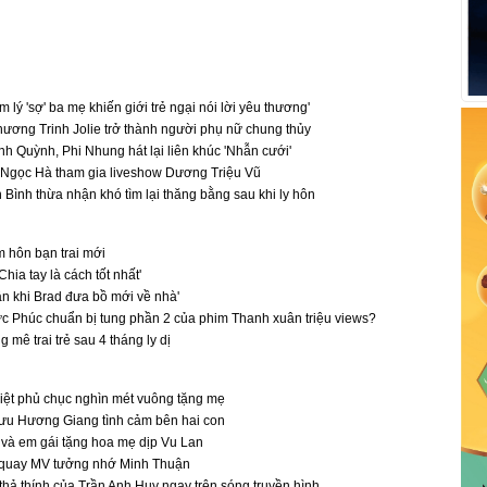
 lý 'sợ' ba mẹ khiến giới trẻ ngại nói lời yêu thương'
hương Trinh Jolie trở thành người phụ nữ chung thủy
 Quỳnh, Phi Nhung hát lại liên khúc 'Nhẫn cưới'
Ngọc Hà tham gia liveshow Dương Triệu Vũ
 Bình thừa nhận khó tìm lại thăng bằng sau khi ly hôn
 hôn bạn trai mới
ia tay là cách tốt nhất'
ận khi Brad đưa bồ mới về nhà'
c Phúc chuẩn bị tung phần 2 của phim Thanh xuân triệu views?
mê trai trẻ sau 4 tháng ly dị
iệt phủ chục nghìn mét vuông tặng mẹ
Lưu Hương Giang tình cảm bên hai con
và em gái tặng hoa mẹ dịp Vu Lan
quay MV tưởng nhớ Minh Thuận
 thả thính của Trần Anh Huy ngay trên sóng truyền hình