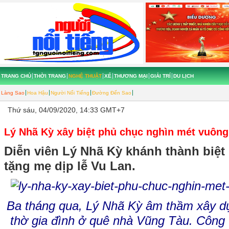
TRANG CHỦ
THỜI TRANG
NGHỆ THUẬT
XẾ
THƯƠNG MẠI
GIẢI TRÍ
DU LỊCH
Làng Sao
Hoa Hậu
Người Nổi Tiếng
Đường Đến Sao
Thứ sáu, 04/09/2020, 14:33 GMT+7
Lý Nhã Kỳ xây biệt phủ chục nghìn mét vuôn
Diễn viên Lý Nhã Kỳ khánh thành biệt
tặng mẹ dịp lễ Vu Lan.
Ba tháng qua, Lý Nhã Kỳ âm thầm xây d
thờ gia đình ở quê nhà Vũng Tàu. Công t