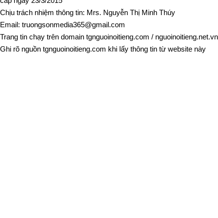
cấp ngày 23/3/2015
Chịu trách nhiệm thông tin: Mrs. Nguyễn Thị Minh Thúy
Email:
truongsonmedia365@gmail.com
Trang tin chạy trên domain
tgnguoinoitieng.com
/
nguoinoitieng.net.vn
Ghi rõ nguồn
tgnguoinoitieng.com
khi lấy thông tin từ website này