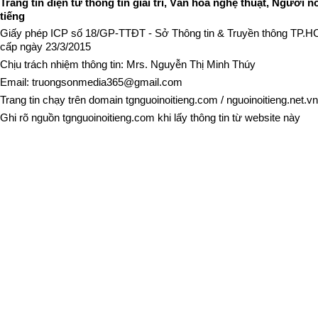
Trang tin điện tử thông tin giải trí, Văn hóa nghệ thuật, Người n
tiếng
Giấy phép ICP số 18/GP-TTĐT - Sở Thông tin & Truyền thông TP.
cấp ngày 23/3/2015
Chịu trách nhiệm thông tin: Mrs. Nguyễn Thị Minh Thúy
Email:
truongsonmedia365@gmail.com
Trang tin chạy trên domain
tgnguoinoitieng.com
/
nguoinoitieng.net.vn
Ghi rõ nguồn
tgnguoinoitieng.com
khi lấy thông tin từ website này