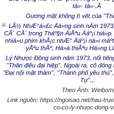
Gương mặt không tì vết của "Thầ
Lý Nhược Đồng sinh năm 1973, nổi tiếng
"Thần điêu đại hiệp". Ngoài ra, cô đón
"Đại nội mật thám", "Thành phố yêu thú"
Tự"...
Theo Ảnh: Weibo/ng
Link nguồn: https://ngoisao.net/hau-tru
co-co-ly-nhuoc-dong-v