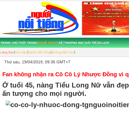
TRANG CHỦ
THỜI TRANG
NGHỆ THUẬT
XẾ
THƯƠNG MẠI
GIẢI TRÍ
DU LỊCH
Làng Sao
Hoa Hậu
Người Nổi Tiếng
Đường Đến Sao
Thứ sáu, 19/04/2019, 09:36 GMT+7
Fan không nhận ra Cô Cô Lý Nhược Đồng vì q
Ở tuổi 45, nàng Tiểu Long Nữ vẫn đẹp 
ấn tượng cho mọi người.