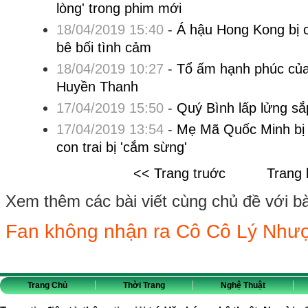
lòng' trong phim mới
18/04/2019 15:40
-
Á hậu Hong Kong bị c
bê bối tình cảm
18/04/2019 10:27
-
Tổ ấm hạnh phúc củ
Huyền Thanh
17/04/2019 15:50
-
Quý Bình lấp lửng sắ
17/04/2019 13:54
-
Mẹ Mã Quốc Minh bị 
con trai bị 'cắm sừng'
<< Trang truớc
Trang 
Xem thêm các bài viết cùng chủ đề với bài 
Fan không nhận ra Cô Cô Lý Nhượ
Trang Chủ
Thời Trang
Nghệ Thuật