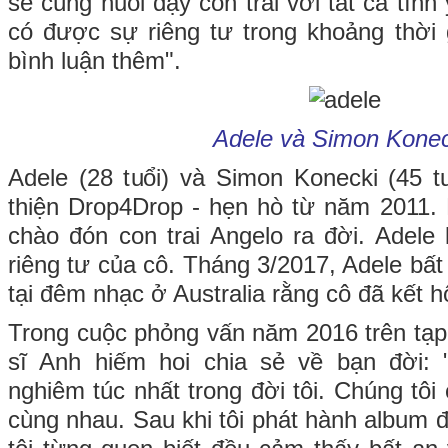
sẽ cùng nuôi dạy con trai với tất cả tì
có được sự riêng tư trong khoảng thời
bình luận thêm".
Adele và Simon Konec
Adele (28 tuổi) và Simon Konecki (45 tu
thiện Drop4Drop - hẹn hò từ năm 2011.
chào đón con trai Angelo ra đời. Adele 
riêng tư của cô. Tháng 3/2017, Adele bất 
tại đêm nhạc ở Australia rằng cô đã kết 
Trong cuộc phỏng vấn năm 2016 trên tạp 
sĩ Anh hiếm hoi chia sẻ về bạn đời:
nghiêm túc nhất trong đời tôi. Chúng tô
cùng nhau. Sau khi tôi phát hành album 