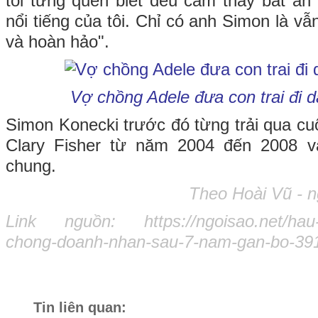
tôi từng quen biết đều cảm thấy bất an
nổi tiếng của tôi. Chỉ có anh Simon là vẫn
và hoàn hảo".
Vợ chồng Adele đưa con trai đi 
Simon Konecki trước đó từng trải qua cuộ
Clary Fisher từ năm 2004 đến 2008 v
chung.
Theo Hoài Vũ - n
Link nguồn:
https://ngoisao.net/hau
chong-doanh-nhan-sau-7-nam-gan-bo-39
Tin liên quan: