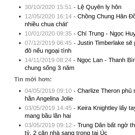
30/10/2020 15:51
-
Lệ Quyên ly hôn
12/05/2020 16:14
-
Chồng Chung Hân Đồ
nhiều chua chát'
10/01/2020 09:35
-
Chí Trung - Ngọc Huy
07/12/2019 06:45
-
Justin Timberlake sẽ 
đô nếu ngoại tình
14/11/2019 08:24
-
Ngọc Lan - Thanh Bì
chung sống 3 năm
Tin mới hơn:
04/05/2019 09:10
-
Charlize Theron phủ n
hằn Angelina Jolie
03/05/2019 14:45
-
Keira Knightley lấy ta
mang bầu lần hai
03/05/2019 09:12
-
Trung Dân bất ngờ th
tỷ, 2 căn nhà sang trọng tại Úc