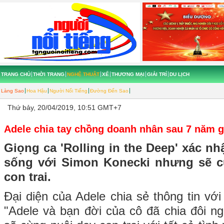
TRANG CHỦ
THỜI TRANG
NGHỆ THUẬT
XẾ
THƯƠNG MẠI
GIẢI TRÍ
DU LỊCH
Làng Sao
Hoa Hậu
Người Nổi Tiếng
Đường Đến Sao
Thứ bảy, 20/04/2019, 10:51 GMT+7
Adele chia tay chồng doanh nhân sau 7 năm 
Giọng ca 'Rolling in the Deep' xác 
sống với Simon Konecki nhưng sẽ 
con trai.
Đại diện của Adele chia sẻ thông tin với 
"Adele và bạn đời của cô đã chia đôi 