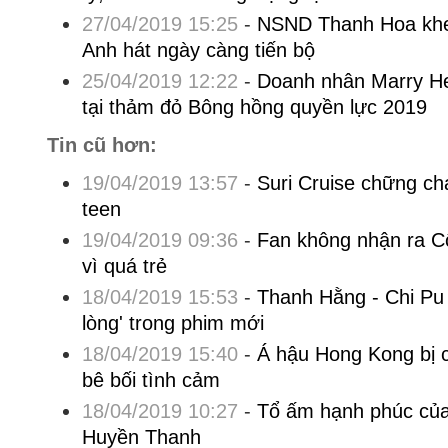
27/04/2019 15:25
-
NSND Thanh Hoa khen
Anh hát ngày càng tiến bộ
25/04/2019 12:22
-
Doanh nhân Marry Hel
tại thảm đỏ Bông hồng quyền lực 2019
Tin cũ hơn:
19/04/2019 13:57
-
Suri Cruise chững ch
teen
19/04/2019 09:36
-
Fan không nhận ra 
vì quá trẻ
18/04/2019 15:53
-
Thanh Hằng - Chi Pu
lòng' trong phim mới
18/04/2019 15:40
-
Á hậu Hong Kong bị c
bê bối tình cảm
18/04/2019 10:27
-
Tổ ấm hạnh phúc củ
Huyền Thanh