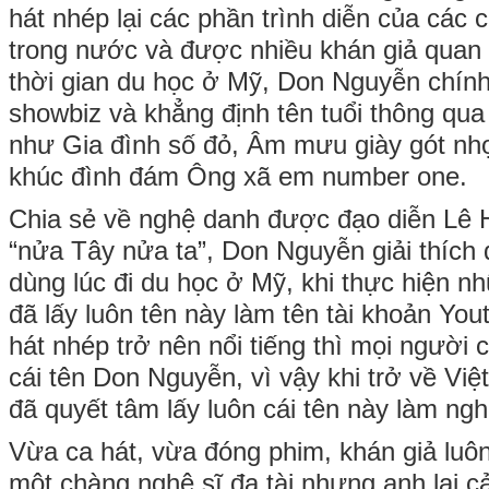
hát nhép lại các phần trình diễn của các c
trong nước và được nhiều khán giả quan
thời gian du học ở Mỹ, Don Nguyễn chính
showbiz và khẳng định tên tuổi thông qua
như Gia đình số đỏ, Âm mưu giày gót nhọn
khúc đình đám Ông xã em number one.
Chia sẻ về nghệ danh được đạo diễn Lê 
“nửa Tây nửa ta”, Don Nguyễn giải thích đ
dùng lúc đi du học ở Mỹ, khi thực hiện n
đã lấy luôn tên này làm tên tài khoản You
hát nhép trở nên nổi tiếng thì mọi người
cái tên Don Nguyễn, vì vậy khi trở về V
đã quyết tâm lấy luôn cái tên này làm ng
Vừa ca hát, vừa đóng phim, khán giả lu
một chàng nghệ sĩ đa tài nhưng anh lại 