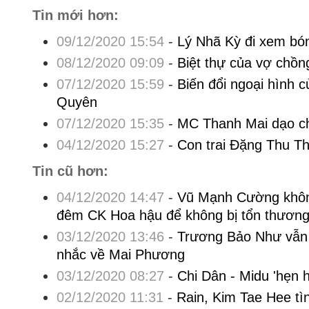
Tin mới hơn:
09/12/2020 15:54
-
Lý Nhã Kỳ đi xem bó
08/12/2020 09:09
-
Biệt thự của vợ chồ
07/12/2020 15:59
-
Biến đổi ngoại hình c
Quyên
07/12/2020 15:35
-
MC Thanh Mai dạo chơ
04/12/2020 15:27
-
Con trai Đặng Thu Th
Tin cũ hơn:
04/12/2020 14:47
-
Vũ Mạnh Cường khôn
đêm CK Hoa hậu để không bị tổn thươn
03/12/2020 13:46
-
Trương Bảo Như vẫn 
nhắc về Mai Phương
03/12/2020 08:27
-
Chi Dân - Midu 'hẹn 
02/12/2020 11:31
-
Rain, Kim Tae Hee tì