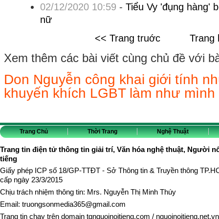
02/12/2020 10:59
-
Tiểu Vy 'đụng hàng' 
nữ
<< Trang truớc
Trang 
Xem thêm các bài viết cùng chủ đề với bài 
Don Nguyễn công khai giới tính n
khuyến khích LGBT làm như mình
Trang Chủ
Thời Trang
Nghệ Thuật
Trang tin điện tử thông tin giải trí, Văn hóa nghệ thuật, Người n
tiếng
Giấy phép ICP số 18/GP-TTĐT - Sở Thông tin & Truyền thông TP.
cấp ngày 23/3/2015
Chịu trách nhiệm thông tin: Mrs. Nguyễn Thị Minh Thúy
Email:
truongsonmedia365@gmail.com
Trang tin chạy trên domain
tgnguoinoitieng.com
/
nguoinoitieng.net.vn