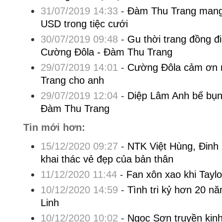
31/07/2019 14:33
-
Đàm Thu Trang mang
USD trong tiệc cưới
30/07/2019 09:48
-
Gu thời trang đồng đ
Cường Đôla - Đàm Thu Trang
29/07/2019 14:01
-
Cường Đôla cảm ơn 
Trang cho anh
29/07/2019 12:04
-
Diệp Lâm Anh bế bụn
Đàm Thu Trang
Tin mới hơn:
15/12/2020 09:27
-
NTK Việt Hùng, Đinh
khai thác vẻ đẹp của bản thân
11/12/2020 11:44
-
Fan xôn xao khi Taylo
10/12/2020 14:59
-
Tình tri kỷ hơn 20 nă
Linh
10/12/2020 10:02
-
Ngọc Sơn truyền kinh