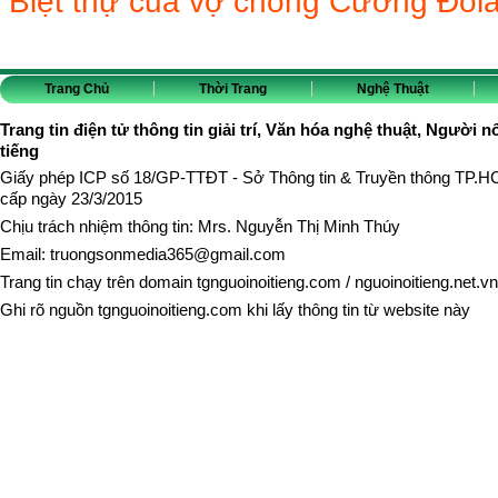
Biệt thự của vợ chồng Cường Đôl
Trang Chủ
Thời Trang
Nghệ Thuật
Trang tin điện tử thông tin giải trí, Văn hóa nghệ thuật, Người n
tiếng
Giấy phép ICP số 18/GP-TTĐT - Sở Thông tin & Truyền thông TP.
cấp ngày 23/3/2015
Chịu trách nhiệm thông tin: Mrs. Nguyễn Thị Minh Thúy
Email:
truongsonmedia365@gmail.com
Trang tin chạy trên domain
tgnguoinoitieng.com
/
nguoinoitieng.net.vn
Ghi rõ nguồn
tgnguoinoitieng.com
khi lấy thông tin từ website này