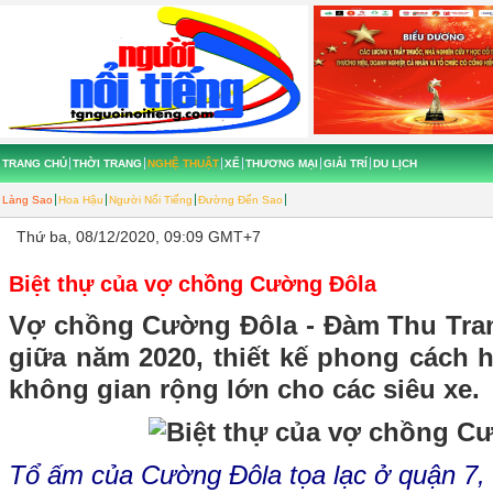
TRANG CHỦ
THỜI TRANG
NGHỆ THUẬT
XẾ
THƯƠNG MẠI
GIẢI TRÍ
DU LỊCH
Làng Sao
Hoa Hậu
Người Nổi Tiếng
Đường Đến Sao
Thứ ba, 08/12/2020, 09:09 GMT+7
Biệt thự của vợ chồng Cường Đôla
Vợ chồng Cường Đôla - Đàm Thu Tran
giữa năm 2020, thiết kế phong cách 
không gian rộng lớn cho các siêu xe.
Tổ ấm của Cường Đôla tọa lạc ở quận 7