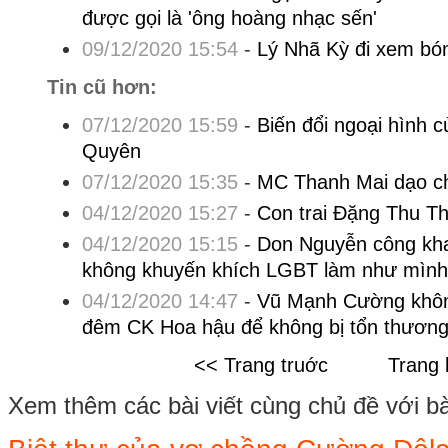
được gọi là 'ông hoàng nhạc sến'
09/12/2020 15:54
-
Lý Nhã Kỳ đi xem bó
Tin cũ hơn:
07/12/2020 15:59
-
Biến đổi ngoại hình c
Quyên
07/12/2020 15:35
-
MC Thanh Mai dạo chơ
04/12/2020 15:27
-
Con trai Đặng Thu Th
04/12/2020 15:15
-
Don Nguyễn công khai
không khuyến khích LGBT làm như mình
04/12/2020 14:47
-
Vũ Mạnh Cường khôn
đêm CK Hoa hậu để không bị tổn thươn
<< Trang truớc
Trang 
Xem thêm các bài viết cùng chủ đề với bài 