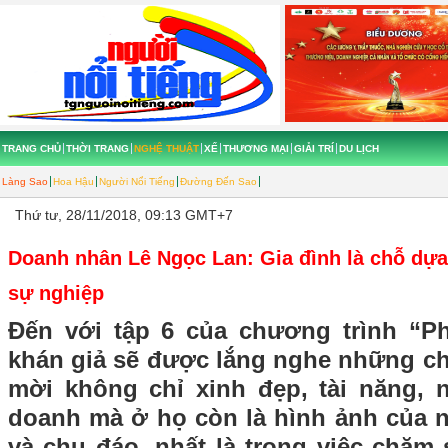
TRANG CHỦ
THỜI TRANG
NGHỆ THUẬT
XẾ
THƯƠNG MẠI
GIẢI TRÍ
DU LỊCH
Làng Sao
Hoa Hậu
Người Nổi Tiếng
Đường Đến Sao
Thứ tư, 28/11/2018, 09:13 GMT+7
Doanh nhân Lê Ngọc Lan: Gia đình là chỗ dựa
sự nghiệp
Đến với tập 6 của chương trình “P
khán giả sẽ được lắng nghe những chi
mời không chỉ xinh đẹp, tài năng, 
doanh mà ở họ còn là hình ảnh của n
và chu đáo, nhất là trong việc chăm