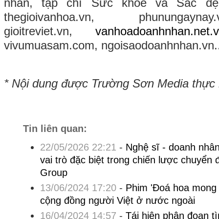
nhân, tạp chí Sức khoẻ và Sắc đẹp
thegioivanhoa.vn, phunungaynay
gioitreviet.vn,
va
nhoadoanhnhan.net.
vivumuasam.com, ngoisaodoanhnhan.vn..
* Nội dung được Trường Sơn Media thực
Tin liên quan:
22/05/2026 22:21
-
Nghệ sĩ - doanh nhâ
vai trò đặc biệt trong chiến lược chuyển 
Group
13/06/2024 17:20
-
Phim 'Đoá hoa mong 
cộng đồng người Việt ở nước ngoài
16/04/2024 14:57
-
Tái hiện phân đoạn 