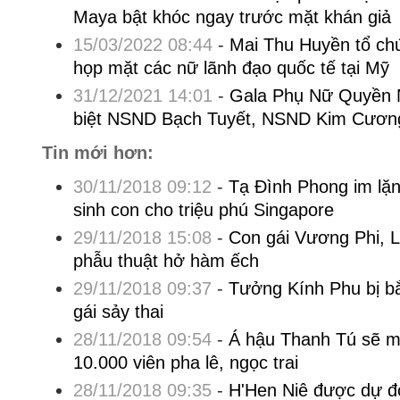
Maya bật khóc ngay trước mặt khán giả
15/03/2022 08:44
-
Mai Thu Huyền tổ ch
họp mặt các nữ lãnh đạo quốc tế tại Mỹ
31/12/2021 14:01
-
Gala Phụ Nữ Quyền 
biệt NSND Bạch Tuyết, NSND Kim Cươn
Tin mới hơn:
30/11/2018 09:12
-
Tạ Đình Phong im lặn
sinh con cho triệu phú Singapore
29/11/2018 15:08
-
Con gái Vương Phi, L
phẫu thuật hở hàm ếch
29/11/2018 09:37
-
Tưởng Kính Phu bị bắ
gái sảy thai
28/11/2018 09:54
-
Á hậu Thanh Tú sẽ m
10.000 viên pha lê, ngọc trai
28/11/2018 09:35
-
H'Hen Niê được dự đ