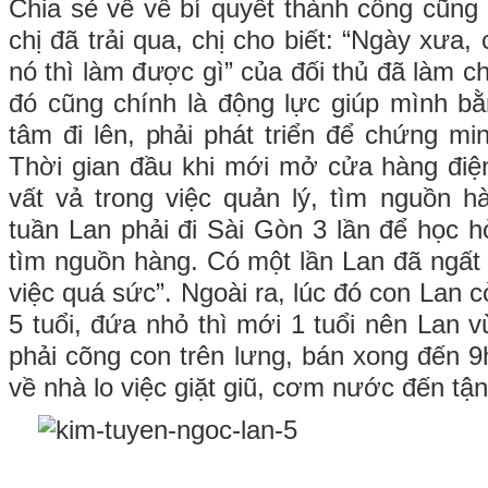
Chia sẻ về về bí quyết thành công cũn
chị đã trải qua, chị cho biết: “Ngày xưa, 
nó thì làm được gì” của đối thủ đã làm c
đó cũng chính là động lực giúp mình bằ
tâm đi lên, phải phát triển để chứng m
Thời gian đầu khi mới mở cửa hàng điện
vất vả trong việc quản lý, tìm nguồn 
tuần Lan phải đi Sài Gòn 3 lần để học h
tìm nguồn hàng. Có một lần Lan đã ngất x
việc quá sức”. Ngoài ra, lúc đó con Lan c
5 tuổi, đứa nhỏ thì mới 1 tuổi nên Lan 
phải cõng con trên lưng, bán xong đến 9h
về nhà lo việc giặt giũ, cơm nước đến tận