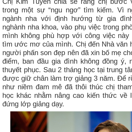
Chị Kim Tuyến chia sẻ rằng chị bước 
trong một sự “ngu ngơ” tìm kiếm. Vì n
ngành nha với định hướng từ gia đình
nghành nha khoa, vào phụ việc trong p
mình không phù hợp với công việc này 
tìm ước mơ của mình. Chị đến Nhà văn 
người phấn son đẹp nên đã xin bố mẹ ch
điểm, ban đầu gia đình không đồng ý, 
thuyết phục. Sau 2 tháng học tại trung t
được giữ chân làm trợ giảng 3 năm. Để r
như niềm đam mê đã thôi thúc chị tha
học khác nhằm nâng cao kiến thức về 
đứng lớp giảng dạy.