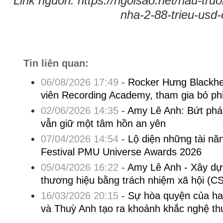
Link nguồn: https://ngoisao.net/hau-tru
nha-2-88-trieu-usd
Tin liên quan:
06/08/2026 17:49
-
Rocker Hưng Blackhea
viên Recording Academy, tham gia bỏ p
02/06/2026 14:35
-
Amy Lê Anh: Bứt phá
vẫn giữ một tâm hồn an yên
07/04/2026 14:54
-
Lộ diện những tài năn
Festival PMU Universe Awards 2026
05/04/2026 16:22
-
Amy Lê Anh - Xây dự
thương hiệu bằng trách nhiệm xã hội (C
16/03/2026 20:15
-
Sự hòa quyện của ha
và Thuỳ Anh tạo ra khoảnh khắc nghệ th