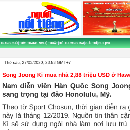
TRANG CHỦ
THỜI TRANG
NGHỆ THUẬT
XẾ
THƯƠNG MẠI
GIẢI TRÍ
DU LỊCH
Thứ sáu, 27/03/2020, 23:53 GMT+7
Song Joong Ki mua nhà 2,88 triệu USD ở Hawa
Nam diễn viên Hàn Quốc Song Joong
sang trọng tại đảo Honolulu, Mỹ.
Theo tờ Sport Chosun, thời gian diễn ra 
này là tháng 12/2019. Nguồn tin thân c
Ki sẽ sử dụng ngôi nhà làm nơi lưu trú 