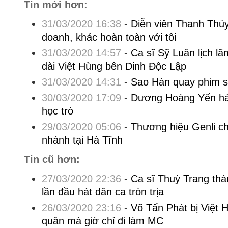
Tin mới hơn:
31/03/2020 16:38
-
Diễn viên Thanh Thủy
doanh, khác hoàn toàn với tôi
31/03/2020 14:57
-
Ca sĩ Sỹ Luân lịch l
dài Việt Hùng bên Dinh Độc Lập
31/03/2020 14:31
-
Sao Hàn quay phim s
30/03/2020 17:09
-
Dương Hoàng Yến hát
học trò
29/03/2020 05:06
-
Thương hiệu Genli ch
nhánh tại Hà Tĩnh
Tin cũ hơn:
27/03/2020 22:36
-
Ca sĩ Thuỳ Trang thá
lần đầu hát dân ca tròn trịa
26/03/2020 23:16
-
Võ Tấn Phát bị Việt 
quân mà giờ chỉ đi làm MC