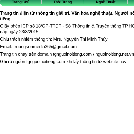
Trang Chủ
Thời Trang
Nghệ Thuật
Trang tin điện tử thông tin giải trí, Văn hóa nghệ thuật, Người n
tiếng
Giấy phép ICP số 18/GP-TTĐT - Sở Thông tin & Truyền thông TP.
cấp ngày 23/3/2015
Chịu trách nhiệm thông tin: Mrs. Nguyễn Thị Minh Thúy
Email:
truongsonmedia365@gmail.com
Trang tin chạy trên domain
tgnguoinoitieng.com
/
nguoinoitieng.net.vn
Ghi rõ nguồn
tgnguoinoitieng.com
khi lấy thông tin từ website này