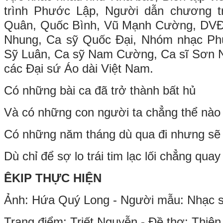
trình Phước Lập, Người dẫn chương t
Quân, Quốc Bình, Vũ Mạnh Cường, DVĐ
Nhung, Ca sỹ Quốc Đại, Nhóm nhạc Ph
Sỹ Luân, Ca sỹ Nam Cường, Ca sĩ Sơn N
các Đại sứ Áo dài Việt Nam.
Có những bài ca đã trở thành bất hủ
Và có những con người ta chẳng thể nào
Có những năm tháng dù qua đi nhưng sẽ l
Dù chỉ để sợ lo trái tim lạc lối chẳng qua
ÊKIP THỰC HIỆN
Ảnh: Hứa Quý Long - Người mẫu: Nhạc s
Trang điểm: Triết Nguyễn - Đề thơ: Thiê