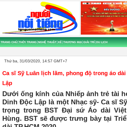
TRANG CHỦ
THỜI TRANG
NGHỆ THUẬT
XẾ
THƯƠNG MẠI
GIẢI TRÍ
DU LỊCH
Thứ ba, 31/03/2020, 14:57 GMT+7
Ca sĩ Sỹ Luân lịch lãm, phong độ trong áo dà
Lập
Dưới ống kính của Nhiếp ảnh trẻ tài 
Dinh Độc Lập là một Nhạc sỹ- Ca sĩ Sỹ
trọng trong BST Đại sứ Áo dài Việ
Hùng. BST sẽ được trưng bày tại Tri
dài TP.HCM 2020.