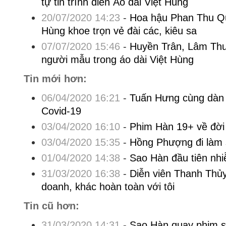
tự tin trình diễn Áo dài Việt Hùng
20/07/2020 14:23
-
Hoa hậu Phan Thu Qu
Hùng khoe trọn vẻ đài các, kiêu sa
07/07/2020 15:46
-
Huyền Trân, Lâm Thu
người mẫu trong áo dài Việt Hùng
Tin mới hơn:
06/04/2020 16:21
-
Tuấn Hưng cùng dàn 
Covid-19
03/04/2020 16:10
-
Phim Hàn 19+ về đời
03/04/2020 15:35
-
Hồng Phượng đi làm 
01/04/2020 14:38
-
Sao Hàn đầu tiên nh
31/03/2020 16:38
-
Diễn viên Thanh Thủy
doanh, khác hoàn toàn với tôi
Tin cũ hơn:
31/03/2020 14:31
-
Sao Hàn quay phim s