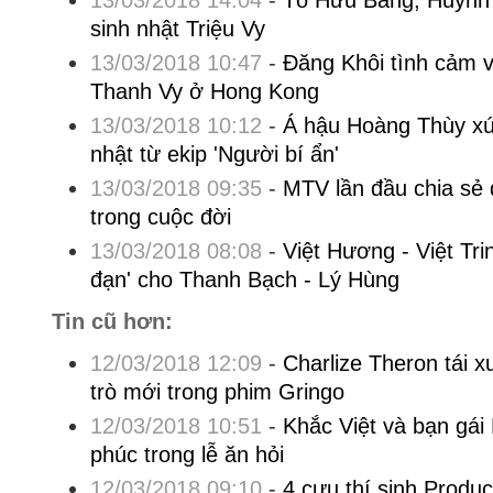
13/03/2018 14:04
-
Tô Hữu Bằng, Huỳnh
sinh nhật Triệu Vy
13/03/2018 10:47
-
Đăng Khôi tình cảm v
Thanh Vy ở Hong Kong
13/03/2018 10:12
-
Á hậu Hoàng Thùy xú
nhật từ ekip 'Người bí ẩn'
13/03/2018 09:35
-
MTV lần đầu chia sẻ 
trong cuộc đời
13/03/2018 08:08
-
Việt Hương - Việt Tri
đạn' cho Thanh Bạch - Lý Hùng
Tin cũ hơn:
12/03/2018 12:09
-
Charlize Theron tái x
trò mới trong phim Gringo
12/03/2018 10:51
-
Khắc Việt và bạn gái
phúc trong lễ ăn hỏi
12/03/2018 09:10
-
4 cựu thí sinh Produ