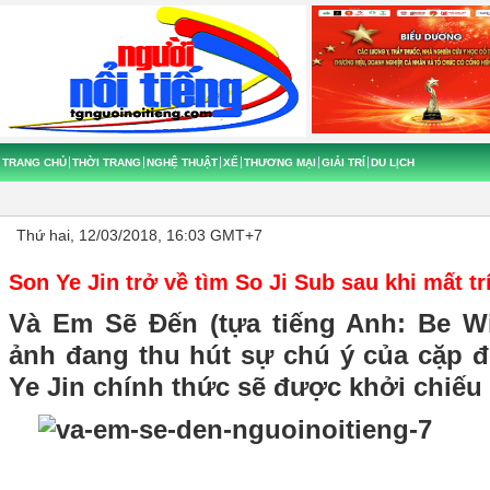
TRANG CHỦ
THỜI TRANG
NGHỆ THUẬT
XẾ
THƯƠNG MẠI
GIẢI TRÍ
DU LỊCH
Thứ hai, 12/03/2018, 16:03 GMT+7
Son Ye Jin trở về tìm So Ji Sub sau khi mất tr
Và Em Sẽ Đến (tựa tiếng Anh: Be W
ảnh đang thu hút sự chú ý của cặp đ
Ye Jin chính thức sẽ được khởi chiếu 