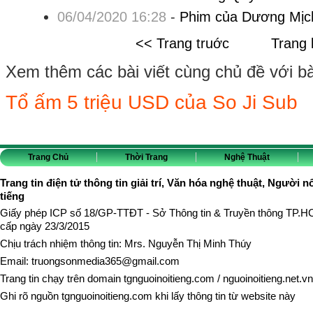
06/04/2020 16:28
-
Phim của Dương Mịch
<< Trang truớc
Trang 
Xem thêm các bài viết cùng chủ đề với bài 
Tổ ấm 5 triệu USD của So Ji Sub
Trang Chủ
Thời Trang
Nghệ Thuật
Trang tin điện tử thông tin giải trí, Văn hóa nghệ thuật, Người n
tiếng
Giấy phép ICP số 18/GP-TTĐT - Sở Thông tin & Truyền thông TP.
cấp ngày 23/3/2015
Chịu trách nhiệm thông tin: Mrs. Nguyễn Thị Minh Thúy
Email:
truongsonmedia365@gmail.com
Trang tin chạy trên domain
tgnguoinoitieng.com
/
nguoinoitieng.net.vn
Ghi rõ nguồn
tgnguoinoitieng.com
khi lấy thông tin từ website này