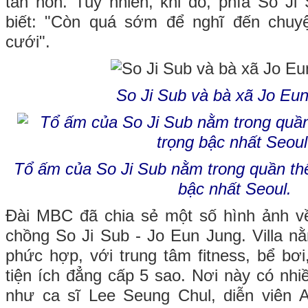
tân hôn. Tuy nhiên, khi đó, phía So J
biết: "Còn quá sớm để nghĩ đến chuy
cưới".
So Ji Sub và bà xã Jo Eu
Tổ ấm của So Ji Sub nằm trong quần thể
bậc nhất Seoul.
Đài MBC đã chia sẻ một số hình ảnh v
chồng So Ji Sub - Jo Eun Jung. Villa n
phức hợp, với trung tâm fitness, bể bơi
tiện ích đẳng cấp 5 sao. Nơi này có nhi
như ca sĩ Lee Seung Chul, diễn viên