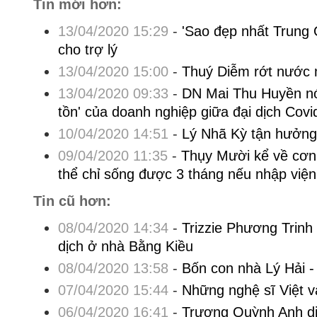
Tin mới hơn:
13/04/2020 15:29
-
'Sao đẹp nhất Trung 
cho trợ lý
13/04/2020 15:00
-
Thuý Diễm rớt nước m
13/04/2020 09:33
-
DN Mai Thu Huyền nói
tồn' của doanh nghiệp giữa đại dịch Covi
10/04/2020 14:51
-
Lý Nhã Kỳ tận hưởng 
09/04/2020 11:35
-
Thụy Mười kể về cơn 
thể chỉ sống được 3 tháng nếu nhập việ
Tin cũ hơn:
08/04/2020 14:34
-
Trizzie Phương Trinh
dịch ở nhà Bằng Kiều
08/04/2020 13:58
-
Bốn con nhà Lý Hải -
07/04/2020 15:44
-
Những nghệ sĩ Việt và
06/04/2020 16:41
-
Trương Quỳnh Anh di