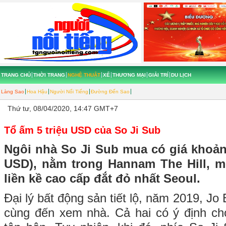
TRANG CHỦ
THỜI TRANG
NGHỆ THUẬT
XẾ
THƯƠNG MẠI
GIẢI TRÍ
DU LỊCH
Làng Sao
Hoa Hậu
Người Nổi Tiếng
Đường Đến Sao
Thứ tư, 08/04/2020, 14:47 GMT+7
Tổ ấm 5 triệu USD của So Ji Sub
Ngôi nhà So Ji Sub mua có giá khoảng
USD), nằm trong Hannam The Hill, 
liền kề cao cấp đắt đỏ nhất Seoul.
Đại lý bất động sản tiết lộ, năm 2019, Jo
cùng đến xem nhà. Cả hai có ý định ch