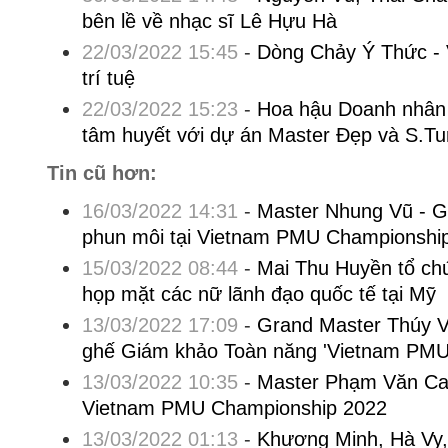
bên lề về nhạc sĩ Lê Hựu Hà
22/03/2022 15:45
-
Dòng Chảy Ý Thức - 
trí tuệ
22/03/2022 15:23
-
Hoa hậu Doanh nhân
tâm huyết với dự án Master Đẹp và S.Tu
Tin cũ hơn:
16/03/2022 14:31
-
Master Nhung Vũ - 
phun môi tại Vietnam PMU Championshi
15/03/2022 08:44
-
Mai Thu Huyền tổ ch
họp mặt các nữ lãnh đạo quốc tế tại Mỹ
13/03/2022 17:09
-
Grand Master Thúy Vâ
ghế Giám khảo Toàn năng 'Vietnam PMU
13/03/2022 10:35
-
Master Phạm Văn Ca
Vietnam PMU Championship 2022
13/03/2022 01:13
-
Khương Minh, Hà Vy,