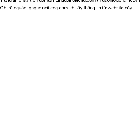
Trang tin chạy trên domain
tgnguoinoitieng.com
/
nguoinoitieng.net.vn
Ghi rõ nguồn
tgnguoinoitieng.com
khi lấy thông tin từ website này