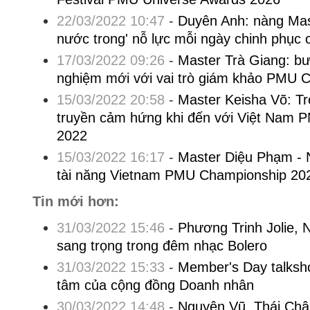
22/03/2022 10:47
-
Duyên Anh: nàng Mas
nước trong' nỗ lực mỗi ngày chinh phục
17/03/2022 09:26
-
Master Trà Giang: bư
nghiệm mới với vai trò giám khảo PMU 
15/03/2022 20:58
-
Master Keisha Võ: Tr
truyền cảm hứng khi đến với Việt Nam
2022
15/03/2022 16:17
-
Master Diệu Phạm - 
tài năng Vietnam PMU Championship 20
Tin mới hơn:
31/03/2022 15:46
-
Phương Trinh Jolie,
sang trọng trong đêm nhạc Bolero
31/03/2022 15:33
-
Member's Day talksh
tâm của cộng đồng Doanh nhân
30/03/2022 14:48
-
Nguyên Vũ, Thái Châu