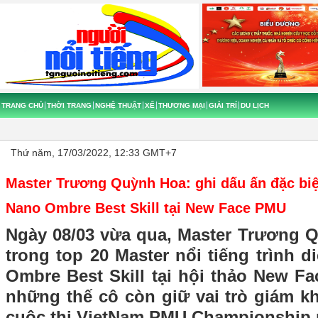
TRANG CHỦ
THỜI TRANG
NGHỆ THUẬT
XẾ
THƯƠNG MẠI
GIẢI TRÍ
DU LỊCH
Thứ năm, 17/03/2022, 12:33 GMT+7
Master Trương Quỳnh Hoa: ghi dấu ấn đặc biệ
Nano Ombre Best Skill tại New Face PMU
Ngày 08/03 vừa qua, Master Trương 
trong top 20 Master nổi tiếng trình d
Ombre Best Skill tại hội thảo New F
những thế cô còn giữ vai trò giám 
cuộc thi VietNam PMU Championship 