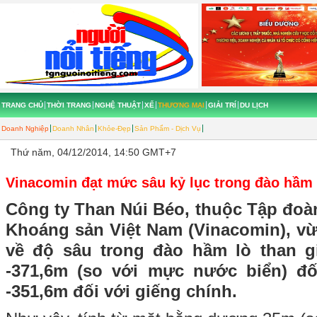
TRANG CHỦ
THỜI TRANG
NGHỆ THUẬT
XẾ
THƯƠNG MẠI
GIẢI TRÍ
DU LỊCH
Doanh Nghiệp
Doanh Nhân
Khỏe-Đẹp
Sản Phẩm - Dịch Vụ
Thứ năm, 04/12/2014, 14:50 GMT+7
Vinacomin đạt mức sâu kỷ lục trong đào hầm 
Công ty Than Núi Béo, thuộc Tập đoà
Khoáng sản Việt Nam (Vinacomin), vừ
về độ sâu trong đào hầm lò than 
-371,6m (so với mực nước biển) đố
-351,6m đối với giếng chính.