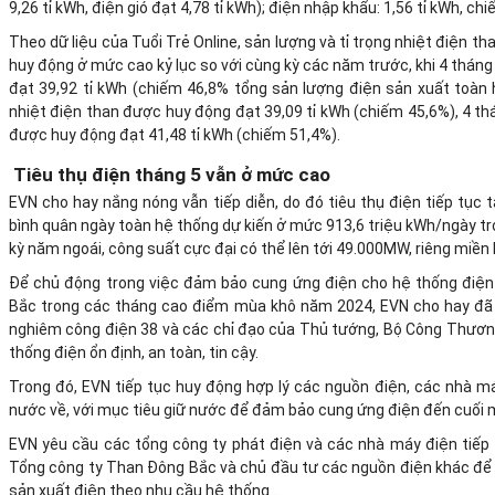
9,26 tỉ kWh, điện gió đạt 4,78 tỉ kWh); điện nhập khẩu: 1,56 tỉ kWh, ch
Theo dữ liệu của Tuổi Trẻ Online, sản lượng và tỉ trọng nhiệt điện 
huy động ở mức cao kỷ lục so với cùng kỳ các năm trước, khi 4 thán
đạt 39,92 tỉ kWh (chiếm 46,8% tổng sản lượng điện sản xuất toàn
nhiệt điện than được huy động đạt 39,09 tỉ kWh (chiếm 45,6%), 4 t
được huy động đạt 41,48 tỉ kWh (chiếm 51,4%).
Tiêu thụ điện tháng 5 vẫn ở mức cao
EVN cho hay nắng nóng vẫn tiếp diễn, do đó tiêu thụ điện tiếp tục t
bình quân ngày toàn hệ thống dự kiến ở mức 913,6 triệu kWh/ngày tr
kỳ năm ngoái, công suất cực đại có thể lên tới 49.000MW, riêng miền
Để chủ động trong việc đảm bảo cung ứng điện cho hệ thống điện 
Bắc trong các tháng cao điểm mùa khô năm 2024, EVN cho hay đã c
nghiêm công điện 38 và các chỉ đạo của Thủ tướng, Bộ Công Thươn
thống điện ổn định, an toàn, tin cậy.
Trong đó, EVN tiếp tục huy động hợp lý các nguồn điện, các nhà má
nước về, với mục tiêu giữ nước để đảm bảo cung ứng điện đến cuối 
EVN yêu cầu các tổng công ty phát điện và các nhà máy điện tiếp 
Tổng công ty Than Đông Bắc và chủ đầu tư các nguồn điện khác để
sản xuất điện theo nhu cầu hệ thống...