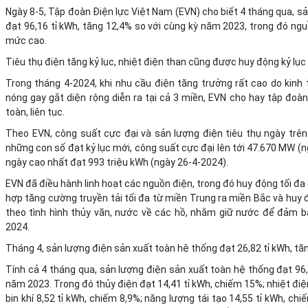
Ngày 8-5, Tập đoàn Điện lực Việt Nam (EVN) cho biết 4 tháng qua, s
đạt 96,16 tỉ kWh, tăng 12,4% so với cùng kỳ năm 2023, trong đó ng
mức cao.
Tiêu thụ điện tăng kỷ lục, nhiệt điện than cũng được huy động kỷ lục
Trong tháng 4-2024, khi nhu cầu điện tăng trưởng rất cao do kinh 
nóng gay gắt diện rộng diễn ra tại cả 3 miền, EVN cho hay tập đo
toàn, liên tục.
Theo EVN, công suất cực đại và sản lượng điện tiêu thụ ngày trê
những con số đạt kỷ lục mới, công suất cực đại lên tới 47.670 MW (n
ngày cao nhất đạt 993 triệu kWh (ngày 26-4-2024).
EVN đã điều hành linh hoạt các nguồn điện, trong đó huy động tối đa 
hợp tăng cường truyền tải tối đa từ miền Trung ra miền Bắc và huy
theo tình hình thủy văn, nước về các hồ, nhằm giữ nước để đảm 
2024.
Tháng 4, sản lượng điện sản xuất toàn hệ thống đạt 26,82 tỉ kWh, t
Tính cả 4 tháng qua, sản lượng điện sản xuất toàn hệ thống đạt 96,
năm 2023. Trong đó thủy điện đạt 14,41 tỉ kWh, chiếm 15%; nhiệt điệ
bin khí 8,52 tỉ kWh, chiếm 8,9%; năng lượng tái tạo 14,55 tỉ kWh, ch