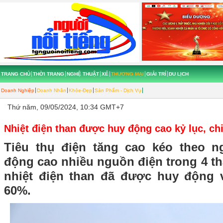
TRANG CHỦ
THỜI TRANG
NGHỆ THUẬT
XẾ
THƯƠNG MẠI
GIẢI TRÍ
DU LỊCH
Doanh Nghiệp
Doanh Nhân
Khỏe-Đẹp
Sản Phẩm - Dịch Vụ
Thứ năm, 09/05/2024, 10:34 GMT+7
Nhiệt điện than được huy động cao kỷ lục, c
Tiêu thụ điện tăng cao kéo theo n
động cao nhiều nguồn điện trong 4 t
nhiệt điện than đã được huy động v
60%.