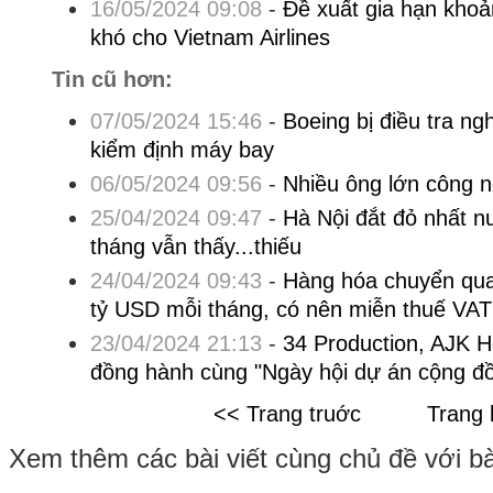
16/05/2024 09:08
-
Đề xuất gia hạn khoả
khó cho Vietnam Airlines
Tin cũ hơn:
07/05/2024 15:46
-
Boeing bị điều tra ng
kiểm định máy bay
06/05/2024 09:56
-
Nhiều ông lớn công 
25/04/2024 09:47
-
Hà Nội đắt đỏ nhất n
tháng vẫn thấy...thiếu
24/04/2024 09:43
-
Hàng hóa chuyển qua
tỷ USD mỗi tháng, có nên miễn thuế VA
23/04/2024 21:13
-
34 Production, AJK H
đồng hành cùng "Ngày hội dự án cộng đ
<< Trang truớc
Trang 
Xem thêm các bài viết cùng chủ đề với bài 