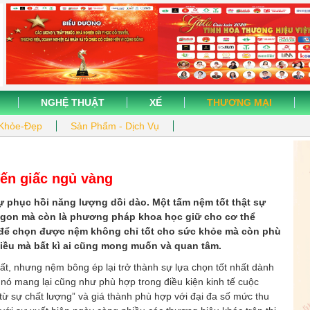
NGHỆ THUẬT
XẾ
THƯƠNG MẠI
Khỏe-Đẹp
Sản Phẩm - Dịch Vụ
ến giấc ngủ vàng
ự phục hồi năng lượng dồi dào. Một tấm nệm tốt thật sự
ngon mà còn là phương pháp khoa học giữ cho cơ thể
 để chọn được nệm không chỉ tốt cho sức khỏe mà còn phù
 điều mà bất kì ai cũng mong muốn và quan tâm.
ất, nhưng nệm bông ép lại trở thành sự lựa chọn tốt nhất dành
 nó mang lại cũng như phù hợp trong điều kiện kinh tế cuộc
 từ sự chất lượng” và giá thành phù hợp với đại đa số mức thu