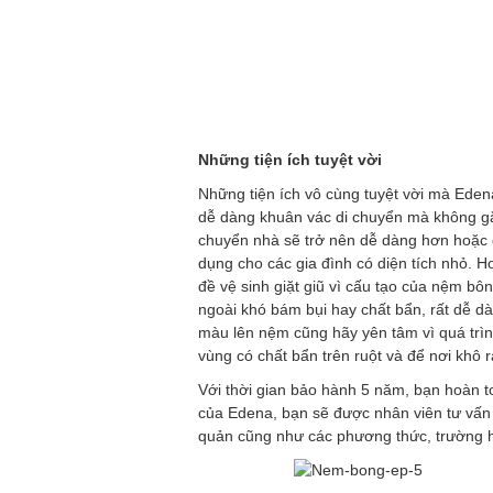
Những tiện ích tuyệt vời
Những tiện ích vô cùng tuyệt vời mà Eden
dễ dàng khuân vác di chuyển mà không gặp
chuyển nhà sẽ trở nên dễ dàng hơn hoặc c
dụng cho các gia đình có diện tích nhỏ. H
đề vệ sinh giặt giũ vì cấu tạo của nệm b
ngoài khó bám bụi hay chất bẩn, rất dễ d
màu lên nệm cũng hãy yên tâm vì quá trình 
vùng có chất bẩn trên ruột và để nơi khô 
Với thời gian bảo hành 5 năm, bạn hoàn 
của Edena, bạn sẽ được nhân viên tư vấn
quản cũng như các phương thức, trường 