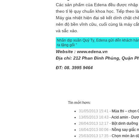
Các sản phẩm của Edena đều được nhập c
theo tỉ lệ quy chuẩn khoa học. Tiếp theo l
Máy gia nhiệt hiện đại sẽ kết dính chặt ch
nên độ bền vĩnh cữu, cuối cùng là máy cắ
và sắc xảo.
Nhân dịp xuân Quý Tỵ, Edena gửi đến khách hàn
ra tặng gối ”
Website : www.edena.vn
Địa chỉ: 212 Phan Đình Phùng, Quận 
ĐT: 08. 3995 9464
Tin mới hơn:
31/05/2013 15:41
-
Mùa thi – chọn
13/05/2013 16:43
-
Acid amin - Dượ
26/04/2013 12:17
-
Bột dinh dưỡng 
16/04/2013 00:06
-
Nồng say giấc 
25/03/2013 17:35
-
Chọn món ăn dặ