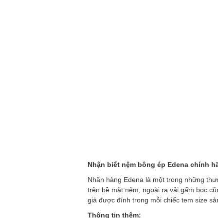
Nhận biết nệm bông ép Edena chính h
Nhãn hàng Edena là một trong những thươn
trên bề mặt nệm, ngoài ra vải gấm bọc c
giả được đính trong mỗi chiếc tem size s
Thông tin thêm: