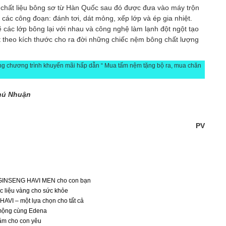
hất liệu bông sơ từ Hàn Quốc sau đó được đưa vào máy trộn
à các công đoạn: đánh tơi, dát mỏng, xếp lớp và ép gia nhiệt.
ẽ các lớp bông lại với nhau và công nghệ làm lạnh đột ngột tạo
t theo kích thước cho ra đời những chiếc nệm bông chất lượng
g chương trình khuyến mãi hấp dẫn “ Mua tấm nệm tặng bộ ra, mua chăn
Phú Nhuận
PV
 GINSENG HAVI MEN cho con bạn
c liệu vàng cho sức khỏe
HAVI – một lựa chọn cho tất cả
mộng cùng Edena
m cho con yêu