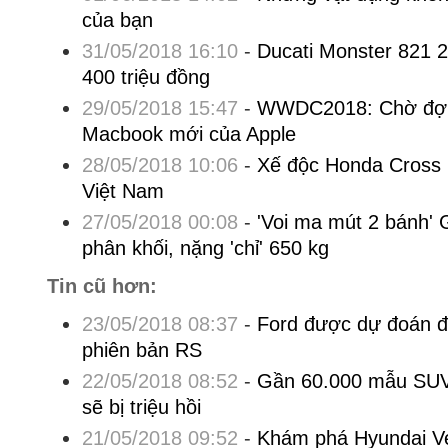
của bạn
31/05/2018 16:10
-
Ducati Monster 821 2
400 triệu đồng
29/05/2018 15:47
-
WWDC2018: Chờ đợi 
Macbook mới của Apple
28/05/2018 10:06
-
Xế độc Honda Cross 
Việt Nam
27/05/2018 00:08
-
'Voi ma mút 2 bánh' 
phân khối, nặng 'chỉ' 650 kg
Tin cũ hơn:
23/05/2018 08:37
-
Ford được dự đoán đa
phiên bản RS
22/05/2018 08:52
-
Gần 60.000 mẫu SU
sẽ bị triệu hồi
21/05/2018 09:52
-
Khám phá Hyundai Ve