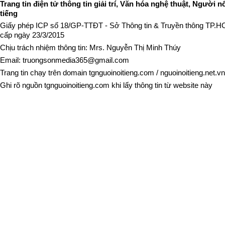
Trang tin điện tử thông tin giải trí, Văn hóa nghệ thuật, Người n
tiếng
Giấy phép ICP số 18/GP-TTĐT - Sở Thông tin & Truyền thông TP.
cấp ngày 23/3/2015
Chịu trách nhiệm thông tin: Mrs. Nguyễn Thị Minh Thúy
Email:
truongsonmedia365@gmail.com
Trang tin chạy trên domain
tgnguoinoitieng.com
/
nguoinoitieng.net.vn
Ghi rõ nguồn
tgnguoinoitieng.com
khi lấy thông tin từ website này