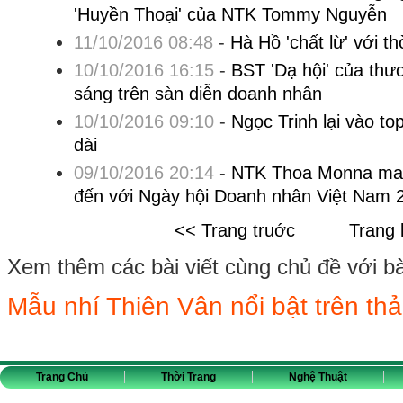
'Huyền Thoại' của NTK Tommy Nguyễn
11/10/2016 08:48
-
Hà Hồ 'chất lừ' với th
10/10/2016 16:15
-
BST 'Dạ hội' của thư
sáng trên sàn diễn doanh nhân
10/10/2016 09:10
-
Ngọc Trinh lại vào to
dài
09/10/2016 20:14
-
NTK Thoa Monna mang
đến với Ngày hội Doanh nhân Việt Nam 
<< Trang truớc
Trang 
Xem thêm các bài viết cùng chủ đề với bài 
Mẫu nhí Thiên Vân nổi bật trên thả
Trang Chủ
Thời Trang
Nghệ Thuật