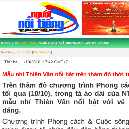
TRANG CHỦ
THỜI TRANG
NGHỆ THUẬT
XẾ
THƯƠNG MẠI
GIẢI TRÍ
DU LỊCH
Thời Trang
Người Mẫu
Nhà Thiết Kế
Thứ ba, 11/10/2016, 17:42 GMT+7
Mẫu nhí Thiên Vân nổi bật trên thảm đỏ thời t
Trên thảm đỏ chương trình Phong c
tối qua (10/10), trong tà áo dài của
mẫu nhí Thiên Vân nổi bật với vẻ
dáng.
Chương trình Phong cách & Cuộc sống 