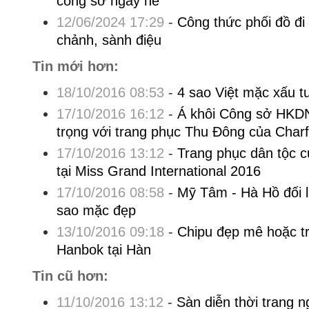
công sở ngày hè
12/06/2024 17:29
-
Công thức phối đồ đi
chảnh, sành điệu
Tin mới hơn:
18/10/2016 08:53
-
4 sao Việt mặc xấu t
17/10/2016 16:12
-
Á khôi Công sở HKDN
trọng với trang phục Thu Đông của Char
17/10/2016 13:12
-
Trang phục dân tộc 
tại Miss Grand International 2016
17/10/2016 08:58
-
Mỹ Tâm - Hà Hồ đối l
sao mặc đẹp
13/10/2016 09:18
-
Chipu đẹp mê hoặc t
Hanbok tại Hàn
Tin cũ hơn:
11/10/2016 13:12
-
Sàn diễn thời trang 