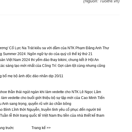
(Nguồn: Tuoitre.vn)
ương' Cổ Lực Na Trát kiêu sa với đầm của NTK Phạm Đăng Anh Thư
ng Summer 2024: Ngôn ngữ tự do của quý cô thế kỷ thứ 21
ản Việt Nam 2024 thi yếm đào thay bikini, chung kết ở Hội An
c sáng tạo mới nhất của Công Trí: Gợi cảm tột cùng nhưng cũng
 bố mẹ bộ ảnh độc đáo nhân dịp 20/11
hoe thần thái ngút ngàn khi làm vedette cho NTK Lê Ngọc Lâm
làm vedette cho buổi giới thiệu bộ sự tập mới của Cao Minh Tiến
 Anh sang trọng, quyến rũ với áo chần bông
 Bình Lĩnh thời Nguyễn, truyền tình yêu cổ phục đến người trẻ
Tuần lễ thời trang quốc tế Việt Nam thu tiền của nhà thiết kế tham
ang truớc
Trang kế >>