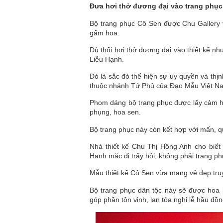
Đưa hơi thở đương đại vào trang phục
Bộ trang phục Cô Sen được Chu Gallery và
gấm hoa.
Dù thổi hơi thở đương đại vào thiết kế n
Liễu Hạnh.
Đó là sắc đỏ thể hiện sự uy quyền và th
thuộc nhánh Tứ Phủ của Đạo Mẫu Việt N
Phom dáng bộ trang phục được lấy cảm hứn
phụng, hoa sen.
Bộ trang phục này còn kết hợp với mấn, qu
Nhà thiết kế Chu Thị Hồng Anh cho biết
Hạnh mặc đi trẩy hội, không phải trang phụ
Mẫu thiết kế Cô Sen vừa mang vẻ đẹp truyề
Bộ trang phục dân tộc này sẽ được hoa h
góp phần tôn vinh, lan tỏa nghi lễ hầu đ