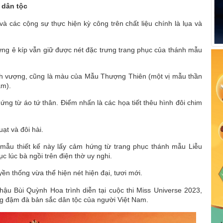
 dân tộc
 các cộng sự thực hiện kỳ công trên chất liệu chính là lụa và
hưng ê kíp vẫn giữ được nét đặc trưng trang phục của thánh mẫu
ịnh vượng, cũng là màu của Mẫu Thượng Thiên (một vị mẫu thần
am).
g từ áo tứ thân. Điểm nhấn là các họa tiết thêu hình đôi chim
ạt và đôi hài.
 mẫu thiết kế này lấy cảm hứng từ trang phục thánh mẫu Liễu
c lúc bà ngồi trên điện thờ uy nghi.
n thống vừa thể hiện nét hiện đại, tươi mới.
ậu Bùi Quỳnh Hoa trình diễn tại cuộc thi Miss Universe 2023,
ồng đậm đà bản sắc dân tộc của người Việt Nam.