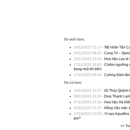
Tin mới hơn:
24/11/2023 15:17
-
'Mỹ nhân Tân C
24/11/2023 08:37
-
Cong Tri – Spri
22/11/2023 10:13
-
Hoa hậu Lụa di s
17/11/2023 16:00
-
Chiêm ngưỡng cá
trang nhã tới bến!
17/11/2023 09:43
-
Cường Đàm tặng
Tin cũ hơn:
13/11/2023 11:27
-
Vũ Thúy Quỳnh k
09/11/2023 16:24
-
Diva Thanh Lam 
07/11/2023 15:16
-
Hoa hậu Hà Kiều
03/11/2023 15:37
-
Hồng Vân mặc áo
27/10/2023 10:55
-
Vì sao Aquafina 
gia?
<< Tr