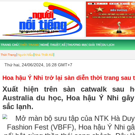
TRANG CHỦ
THỜI TRANG
NGHỆ THUẬT
XẾ
THƯƠNG MẠI
GIẢI TRÍ
DU LỊCH
Thời Trang
Người Mẫu
Nhà Thiết Kế
Thứ hai, 24/06/2024, 16:28 GMT+7
Hoa hậu Ý Nhi trở lại sàn diễn thời trang sau 
Xuất hiện trên sàn catwalk sau
Australia du học, Hoa hậu Ý Nhi gây
sắc lạnh.