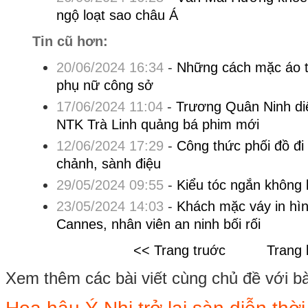
ngộ loạt sao châu Á
Tin cũ hơn:
20/06/2024 16:34
-
Những cách mặc áo t
phụ nữ công sở
17/06/2024 11:04
-
Trương Quân Ninh di
NTK Trà Linh quảng bá phim mới
12/06/2024 17:29
-
Công thức phối đồ đi
chảnh, sành điệu
29/05/2024 09:55
-
Kiểu tóc ngắn không
23/05/2024 14:03
-
Khách mặc váy in hì
Cannes, nhân viên an ninh bối rối
<< Trang truớc
Trang 
Xem thêm các bài viết cùng chủ đề với bài 
Hoa hậu Ý Nhi trở lại sàn diễn thời