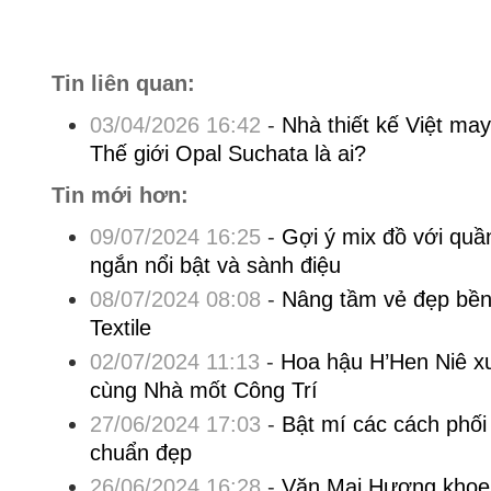
Tin liên quan:
03/04/2026 16:42
-
Nhà thiết kế Việt m
Thế giới Opal Suchata là ai?
Tin mới hơn:
09/07/2024 16:25
-
Gợi ý mix đồ với quần
ngắn nổi bật và sành điệu
08/07/2024 08:08
-
Nâng tầm vẻ đẹp bền
Textile
02/07/2024 11:13
-
Hoa hậu H’Hen Niê xu
cùng Nhà mốt Công Trí
27/06/2024 17:03
-
Bật mí các cách phối
chuẩn đẹp
26/06/2024 16:28
-
Văn Mai Hương khoe v