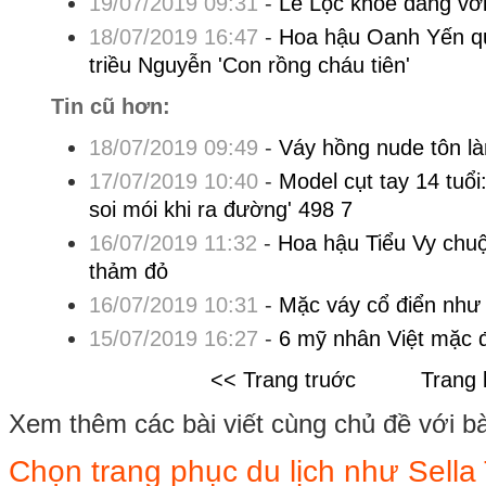
19/07/2019 09:31
-
Lê Lộc khoe dáng với
18/07/2019 16:47
-
Hoa hậu Oanh Yến qu
triều Nguyễn 'Con rồng cháu tiên'
Tin cũ hơn:
18/07/2019 09:49
-
Váy hồng nude tôn là
17/07/2019 10:40
-
Model cụt tay 14 tuổi
soi mói khi ra đường' 498 7
16/07/2019 11:32
-
Hoa hậu Tiểu Vy chuộ
thảm đỏ
16/07/2019 10:31
-
Mặc váy cổ điển như 
15/07/2019 16:27
-
6 mỹ nhân Việt mặc 
<< Trang truớc
Trang 
Xem thêm các bài viết cùng chủ đề với bài 
Chọn trang phục du lịch như Sella