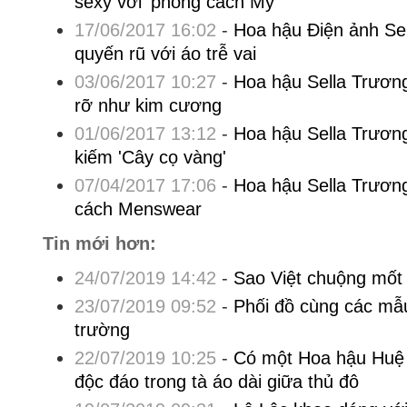
sexy với 'phong cách Mỹ'
17/06/2017 16:02
-
Hoa hậu Điện ảnh Se
quyến rũ với áo trễ vai
03/06/2017 10:27
-
Hoa hậu Sella Trươn
rỡ như kim cương
01/06/2017 13:12
-
Hoa hậu Sella Trương
kiếm 'Cây cọ vàng'
07/04/2017 17:06
-
Hoa hậu Sella Trương
cách Menswear
Tin mới hơn:
24/07/2019 14:42
-
Sao Việt chuộng mốt 
23/07/2019 09:52
-
Phối đồ cùng các mẫu 
trường
22/07/2019 10:25
-
Có một Hoa hậu Huệ 
độc đáo trong tà áo dài giữa thủ đô