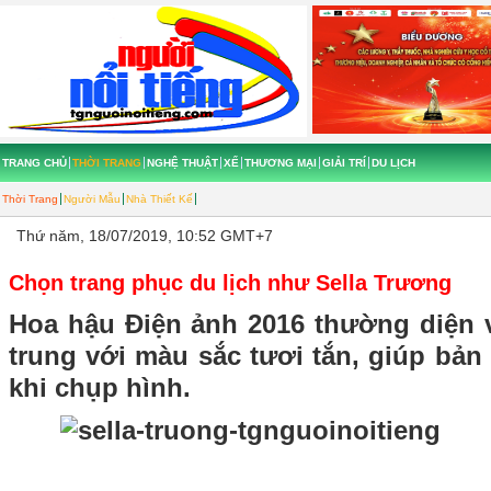
TRANG CHỦ
THỜI TRANG
NGHỆ THUẬT
XẾ
THƯƠNG MẠI
GIẢI TRÍ
DU LỊCH
Thời Trang
Người Mẫu
Nhà Thiết Kế
Thứ năm, 18/07/2019, 10:52 GMT+7
Chọn trang phục du lịch như Sella Trương
Hoa hậu Điện ảnh 2016 thường diện v
trung với màu sắc tươi tắn, giúp bản 
khi chụp hình.