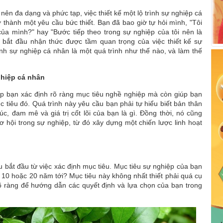
ên đa dạng và phức tạp, việc thiết kế một lộ trình sự nghiệp cá
 thành một yêu cầu bức thiết. Bạn đã bao giờ tự hỏi mình, "Tôi
ủa mình?" hay "Bước tiếp theo trong sự nghiệp của tôi nên là
ã bắt đầu nhận thức được tầm quan trọng của việc thiết kế sự
rình sự nghiệp cá nhân là một quá trình như thế nào, và làm thế
ghiệp cá nhân
úp bạn xác định rõ ràng mục tiêu nghề nghiệp mà còn giúp bạn
 tiêu đó. Quá trình này yêu cầu bạn phải tự hiểu biết bản thân
c, đam mê và giá trị cốt lõi của bạn là gì. Đồng thời, nó cũng
 hội trong sự nghiệp, từ đó xây dựng một chiến lược linh hoạt
ều bắt đầu từ việc xác định mục tiêu. Mục tiêu sự nghiệp của bạn
, 10 hoặc 20 năm tới? Mục tiêu này không nhất thiết phải quá cụ
õ ràng để hướng dẫn các quyết định và lựa chọn của bạn trong