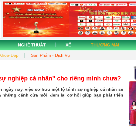
NGHỆ THUẬT
XẾ
THƯƠNG MẠI
Khỏe-Đẹp
Sản Phẩm - Dịch Vụ
ế sự nghiệp cá nhân” cho riêng mình chưa?
nh ngày nay, việc sở hữu một lộ trình sự nghiệp cá nhân sẽ
a những cánh cửa mới, đem lại cơ hội giúp bạn phát triển