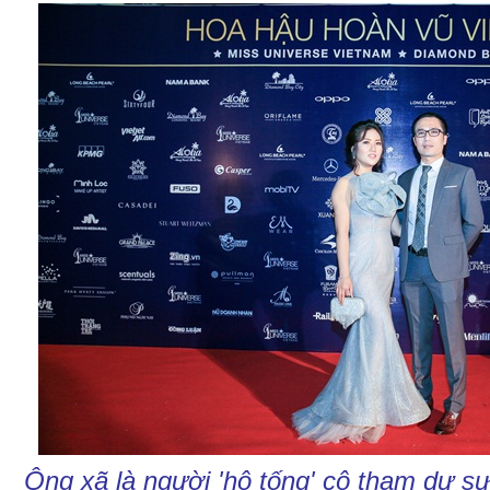
Ông xã là người 'hộ tống' cô tham dự sự