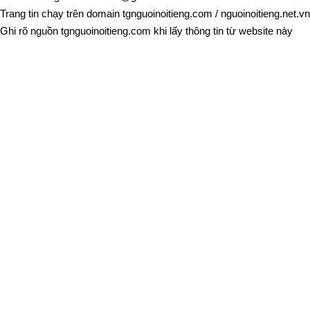
Trang tin chạy trên domain
tgnguoinoitieng.com
/
nguoinoitieng.net.vn
Ghi rõ nguồn
tgnguoinoitieng.com
khi lấy thông tin từ website này