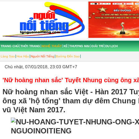
TRANG CHỦ
THỜI TRANG
NGHỆ THUẬT
XẾ
THƯƠNG MẠI
GIẢI TRÍ
DU LỊCH
Làng Sao
Hoa Hậu
Người Nổi Tiếng
Đường Đến Sao
Chủ nhật, 07/01/2018, 23:03 GMT+7
'Nữ hoàng nhan sắc' Tuyết Nhung cùng ông xã
Nữ hoàng nhan sắc Việt - Hàn 2017 T
ông xã 'hộ tống' tham dự đêm Chung 
vũ Việt Nam 2017.