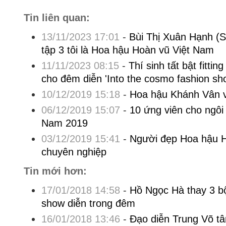
Tin liên quan:
13/11/2023 17:01
-
Bùi Thị Xuân Hạnh (S
tập 3 tôi là Hoa hậu Hoàn vũ Việt Nam
11/11/2023 08:15
-
Thí sinh tất bật fitti
cho đêm diễn 'Into the cosmo fashion sh
10/12/2019 15:18
-
Hoa hậu Khánh Vân và
06/12/2019 15:07
-
10 ứng viên cho ngôi
Nam 2019
03/12/2019 15:41
-
Người đẹp Hoa hậu H
chuyên nghiệp
Tin mới hơn:
17/01/2018 14:58
-
Hồ Ngọc Hà thay 3 bộ
show diễn trong đêm
16/01/2018 13:46
-
Đạo diễn Trung Võ t