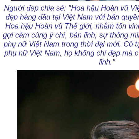
Người đẹp chia sẻ: "Hoa hậu Hoàn vũ Việ
đẹp hàng đầu tại Việt Nam với bản quyề
Hoa hậu Hoàn vũ Thế giới, nhằm tôn vi
gợi cảm cùng ý chí, bản lĩnh, sự thông m
phụ nữ Việt Nam trong thời đại mới. Cô 
phụ nữ Việt Nam, họ không chỉ đẹp mà cò
lĩnh."