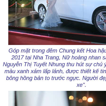
Góp mặt trong đêm Chung kết Hoa hậ
2017 tại Nha Trang, Nữ hoàng nhan s
Nguyễn Thị Tuyết Nhung thu hút sự chú ý
màu xanh xám lấp lánh, được thiết kế tin
bông hồng bản to trước ngực. Người đẹ
xe".