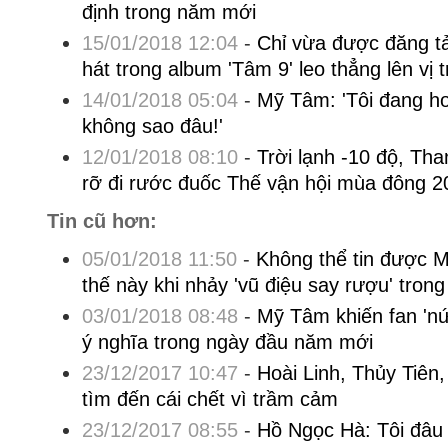
định trong năm mới
15/01/2018 12:04
-
Chỉ vừa được đăng tải
hát trong album 'Tâm 9' leo thẳng lên vị 
14/01/2018 05:04
-
Mỹ Tâm: 'Tôi đang h
không sao đâu!'
12/01/2018 08:10
-
Trời lạnh -10 độ, Th
rỡ đi rước đuốc Thế vận hội mùa đông 2
Tin cũ hơn:
05/01/2018 11:50
-
Không thể tin được Mỹ
thế này khi nhảy 'vũ điệu say rượu' tron
03/01/2018 08:48
-
Mỹ Tâm khiến fan 'nứ
ý nghĩa trong ngày đầu năm mới
23/12/2017 10:47
-
Hoài Linh, Thủy Tiê
tìm đến cái chết vì trầm cảm
23/12/2017 08:55
-
Hồ Ngọc Hà: Tôi đâu 