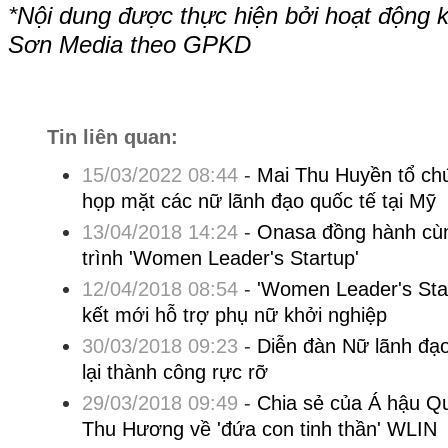
*Nội dung được thực hiện bởi hoạt động 
Sơn Media theo GPKD
Tin liên quan:
15/03/2022 08:44
-
Mai Thu Huyền tổ ch
họp mặt các nữ lãnh đạo quốc tế tại Mỹ
13/04/2018 14:24
-
Onasa đồng hành cù
trình 'Women Leader's Startup'
12/04/2018 08:54
-
'Women Leader's Star
kết mới hỗ trợ phụ nữ khởi nghiệp
30/03/2018 09:23
-
Diễn đàn Nữ lãnh đạ
lại thành công rực rỡ
29/03/2018 09:49
-
Chia sẻ của Á hậu Q
Thu Hương về 'đứa con tinh thần' WLIN