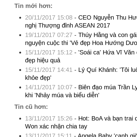
Tin mới hơn:
20/11/2017 15:08
-
CEO Nguyễn Thu Hươn
nghị Thượng đỉnh ASEAN 2017
19/11/2017 07:27
-
Thúy Hằng và con gái
nguyện cuộc thi 'Vẻ đẹp Hoa Hướng Dươ
15/11/2017 15:12
-
'Soái ca' Hứa Vĩ Văn 
đẹp hiệu quả
15/11/2017 14:41
-
Lý Quí Khánh: 'Tôi 
khỏe đẹp'
14/11/2017 10:07
-
Biên đạo múa Trần Ly 
khi 'Nhảy múa và biểu diễn'
Tin cũ hơn:
13/11/2017 15:26
-
Hot: BoA và bạn trai 
Won xác nhận chia tay
13/11/2017 15:11
-
Angela Baby 'canh gi