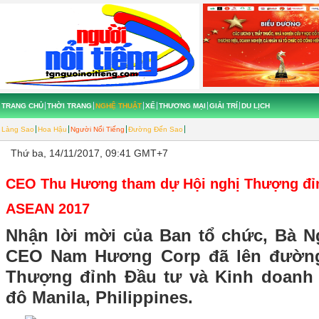
TRANG CHỦ
THỜI TRANG
NGHỆ THUẬT
XẾ
THƯƠNG MẠI
GIẢI TRÍ
DU LỊCH
Làng Sao
Hoa Hậu
Người Nổi Tiếng
Đường Đến Sao
Thứ ba, 14/11/2017, 09:41 GMT+7
CEO Thu Hương tham dự Hội nghị Thượng đỉn
ASEAN 2017
Nhận lời mời của Ban tổ chức, Bà 
CEO Nam Hương Corp đã lên đường
Thượng đỉnh Đầu tư và Kinh doanh 
đô Manila, Philippines.