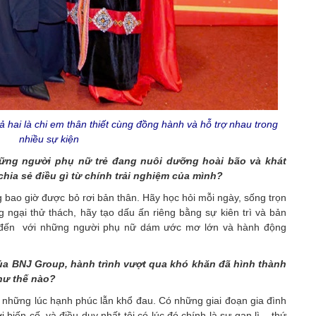
 hai là chi em thân thiết cùng đồng hành và hỗ trợ nhau trong
nhiều sự kiện
ững người phụ nữ trẻ đang nuôi dưỡng hoài bão và khát
hia sẻ điều gì từ chính trải nghiệm của mình?
 bao giờ được bỏ rơi bản thân. Hãy học hỏi mỗi ngày, sống trọn
ngại thử thách, hãy tạo dấu ấn riêng bằng sự kiên trì và bản
 đến với những người phụ nữ dám ước mơ lớn và hành động
của BNJ Group, hành trình vượt qua khó khăn đã hình thành
như thế nào?
cả những lúc hạnh phúc lẫn khổ đau. Có những giai đoạn gia đình
i biến cố, và điều duy nhất tôi có lúc đó chính là sự gan lì – thứ