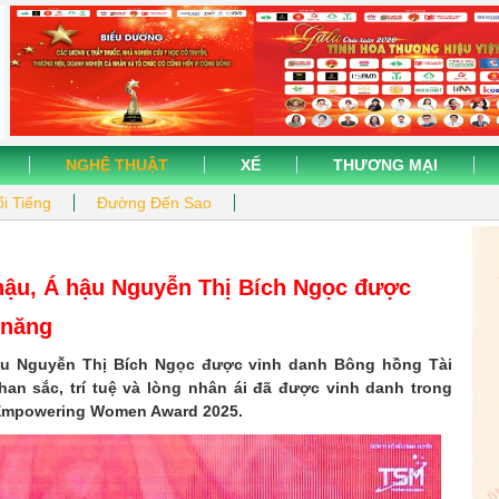
NGHỆ THUẬT
XẾ
THƯƠNG MẠI
i Tiếng
Đường Đến Sao
 hậu, Á hậu Nguyễn Thị Bích Ngọc được
 năng
hậu Nguyễn Thị Bích Ngọc được vinh danh Bông hồng Tài
an sắc, trí tuệ và lòng nhân ái đã được vinh danh trong
 Empowering Women Award 2025.