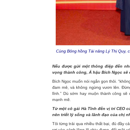
Cùng Bông hồng Tài năng Lý Thị Quy, cả
Nếu được gửi một thông điệp đến nh
vọng thành công, Á hậu Bích Ngọc sẽ c
Bích Ngọc muốn nói ngắn gọn thôi. “không
đam mê, và không ngừng vươn lên. Đừng 
lĩnh.” Dù sớm hay muộn thành công sẽ
mạnh mẽ.
Từ một cô gái Hà Tĩnh đến vị trí CEO 
nên triết lý sống và lãnh đạo của chị 
Tôi từng trải qua nhiều thất bại, đủ đầy 
rơi vào cảnh lặng lẽ chịu đựng, đối mặt vớ