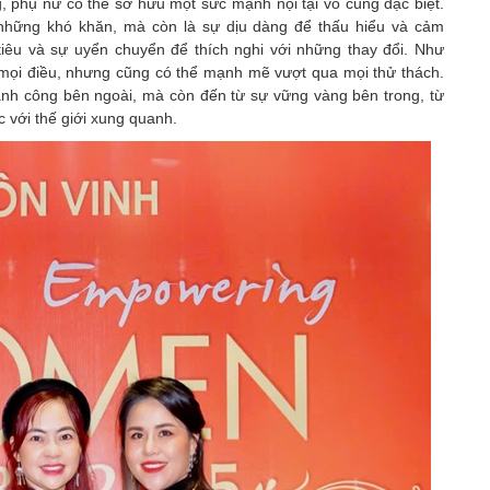
ng, phụ nữ có thể sở hữu một sức mạnh nội tại vô cùng đặc biệt.
những khó khăn, mà còn là sự dịu dàng để thấu hiểu và cảm
tiêu và sự uyển chuyển để thích nghi với những thay đổi. Như
mọi điều, nhưng cũng có thể mạnh mẽ vượt qua mọi thử thách.
nh công bên ngoài, mà còn đến từ sự vững vàng bên trong, từ
ắc với thế giới xung quanh.