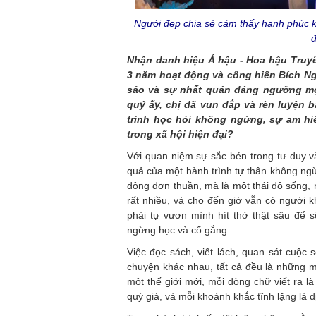
Người đẹp chia sẻ cảm thấy hạnh phúc k
đ
Nhận danh hiệu Á hậu - Hoa hậu Truy
3 năm hoạt động và cống hiến Bích Ng
sảo và sự nhất quán đáng ngưỡng mộ
quý ấy, chị đã vun đắp và rèn luyện 
trình học hỏi không ngừng, sự am h
trong xã hội hiện đại?
Với quan niệm sự sắc bén trong tư duy v
quả của một hành trình tự thân không ngừn
động đơn thuần, mà là một thái độ sống, 
rất nhiều, và cho đến giờ vẫn có người 
phải tự vươn mình hít thở thật sâu để s
ngừng học và cố gắng.
Việc đọc sách, viết lách, quan sát cuộ
chuyện khác nhau, tất cả đều là những 
một thế giới mới, mỗi dòng chữ viết ra l
quý giá, và mỗi khoảnh khắc tĩnh lặng là d