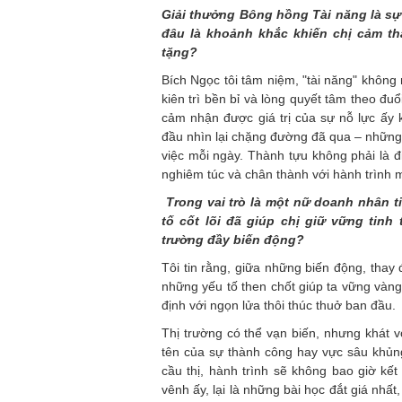
Giải thưởng Bông hồng Tài năng là sự
đâu là khoảnh khắc khiến chị cảm th
tặng?
Bích Ngọc tôi tâm niệm, "tài năng" không
kiên trì bền bỉ và lòng quyết tâm theo đ
cảm nhận được giá trị của sự nỗ lực ấy k
đầu nhìn lại chặng đường đã qua – những 
việc mỗi ngày. Thành tựu không phải là đ
nghiêm túc và chân thành với hành trình 
Trong vai trò là một nữ doanh nhân ti
tố cốt lõi đã giúp chị giữ vững tinh
trường đầy biến động?
Tôi tin rằng, giữa những biến động, thay
những yếu tố then chốt giúp ta vững vàng
định với ngọn lửa thôi thúc thuở ban đầu
Thị trường có thể vạn biến, nhưng khát vọ
tên của sự thành công hay vực sâu khủng 
cầu thị, hành trình sẽ không bao giờ k
vênh ấy, lại là những bài học đắt giá nhấ