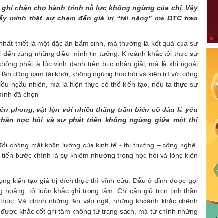
 ghi nhận cho hành trình nỗ lực không ngừng của chị, Vậy
ấy mình thật sự chạm đến giá trị “tài năng” mà BTC trao
 nhất thiết là một đặc ân bẩm sinh, mà thường là kết quả của sự
uổi đến cùng những điều mình tin tưởng. Khoảnh khắc tôi thực sự
hông phải là lúc vinh danh trên bục nhận giải, mà là khi ngoái
lần dũng cảm tái khởi, không ngừng học hỏi và kiên trì với công
iều ngẫu nhiên, mà là hiện thực có thể kiến tạo, nếu ta thực sự
mình đã chọn
ên phong, vật lộn với nhiều thăng trầm biến cố đâu là yếu
 thần học hỏi và sự phát triển không ngừng giữa một thị
 đổi chóng mặt khôn lường của kinh tế - thị trường – công nghệ,
 tiến bước chính là sự khiêm nhường trong học hỏi và lòng kiên
.
ng kiến tạo giá trị đích thực thì vĩnh cửu. Dẫu ở đỉnh được gọi
hoảng, tôi luôn khắc ghi trong tâm: Chỉ cần giữ trọn tinh thần
ết thúc. Và chính những lần vấp ngã, những khoảnh khắc chênh
t, được khắc cốt ghi tâm không từ trang sách, mà từ chính những