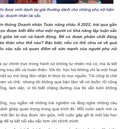
hi được vinh danh tại giải thưởng dành cho những phụ nữ hiện
ại, doanh nhân tài sắc.
ền thông Doanh nhân Toàn năng châu Á 2022, trải qua gần
ọc được biết đến như một người có khả năng lập luận sắc
 giữa lời nói và hành động. Để có được phẩm chất đáng
bản thân như thế nào? Đặc biệt, nếu có thể chia sẻ về quá
iểu sâu sắc và quan điểm về sức mạnh của người phụ nữ
à sự chính trực trong hành xử không tự nhiên mà có, mà là kết
g trau dồi và hoàn thiện. Với tôi, học hỏi không chỉ là một hoạt
một sự mở lòng đón nhận tri thức từ mọi nguồn. Tôi cũng bị chê
khen và chê, nhưng tôi không quá bận tâm về nó buồn rồi cũng
ống, làm việc, vì tôi biết chặng đường của tôi vẫn luôn không
c sống, suy ngẫm về những trải nghiệm và lắng nghe những câu
mảnh ghép quan trọng trong quá trình đó. Mỗi cuốn sách mở ra
à một lần tư duy được rèn giũa, mỗi cuộc gặp gỡ là một bài học
ịp để ta kết nối sâu sắc hơn với chính mình.