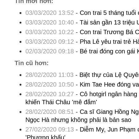
Tin mới hơn:
03/03/2020 13:52
-
Con trai 5 tháng tuổ
03/03/2020 10:40
-
Tài sản gần 13 triệu
03/03/2020 10:22
-
Con trai Trương Bá 
03/03/2020 09:12
-
Pha Lê yêu trai trẻ 
02/03/2020 09:18
-
Bé trai đóng con gái
Tin cũ hơn:
28/02/2020 11:03
-
Biệt thự của Lệ Quyê
28/02/2020 10:50
-
Kim Tae Hee đóng va
28/02/2020 10:27
-
Cô hotgirl ngân hàn
khiến Thái Châu 'mê đắm'
28/02/2020 08:51
-
Ca sĩ Giang Hồng Ng
Ngọc Hà nhưng không phải là bản sao
27/02/2020 09:13
-
Diễm My, Jun Phạm có
'Phượng khấu'