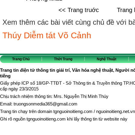
<< Trang truớc
Trang 
Xem thêm các bài viết cùng chủ đề với bài 
Thúy Diễm tát Võ Cảnh
Trang Chủ
Thời Trang
Nghệ Thuật
Trang tin điện tử thông tin giải trí, Văn hóa nghệ thuật, Người n
tiếng
Giấy phép ICP số 18/GP-TTĐT - Sở Thông tin & Truyền thông TP.
cấp ngày 23/3/2015
Chịu trách nhiệm thông tin: Mrs. Nguyễn Thị Minh Thúy
Email:
truongsonmedia365@gmail.com
Trang tin chạy trên domain
tgnguoinoitieng.com
/
nguoinoitieng.net.vn
Ghi rõ nguồn
tgnguoinoitieng.com
khi lấy thông tin từ website này