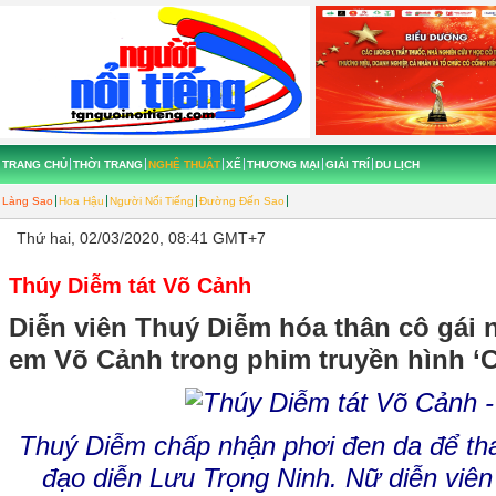
TRANG CHỦ
THỜI TRANG
NGHỆ THUẬT
XẾ
THƯƠNG MẠI
GIẢI TRÍ
DU LỊCH
Làng Sao
Hoa Hậu
Người Nổi Tiếng
Đường Đến Sao
Thứ hai, 02/03/2020, 08:41 GMT+7
Thúy Diễm tát Võ Cảnh
Diễn viên Thuý Diễm hóa thân cô gái
em Võ Cảnh trong phim truyền hình ‘C
Thuý Diễm chấp nhận phơi đen da để th
đạo diễn
Lưu Trọng Ninh
. Nữ diễn viê