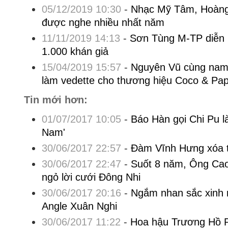
05/12/2019 10:30
-
Nhạc Mỹ Tâm, Hoàng
được nghe nhiều nhất năm
11/11/2019 14:13
-
Sơn Tùng M-TP diễn 
1.000 khán giả
15/04/2019 15:57
-
Nguyên Vũ cùng nam
làm vedette cho thương hiệu Coco & Pa
Tin mới hơn:
01/07/2017 10:05
-
Báo Hàn gọi Chi Pu l
Nam'
30/06/2017 22:57
-
Đàm Vĩnh Hưng xóa t
30/06/2017 22:47
-
Suốt 8 năm, Ông Ca
ngỏ lời cưới Đông Nhi
30/06/2017 20:16
-
Ngắm nhan sắc xinh 
Angle Xuân Nghi
30/06/2017 11:22
-
Hoa hậu Trương Hồ 