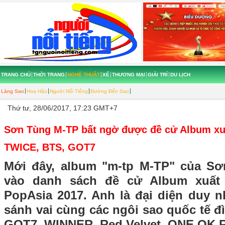
TRANG CHỦ
THỜI TRANG
NGHỆ THUẬT
XẾ
THƯƠNG MẠI
GIẢI TRÍ
DU LỊCH
Làng Sao
Hoa Hậu
Người Nổi Tiếng
Đường Đến Sao
Thứ tư, 28/06/2017, 17:23 GMT+7
Sơn Tùng M-TP bất ngờ được đề cử Album xu
TWICE, BTS, GOT7
Mới đây, album "m-tp M-TP" của Sơ
vào danh sách đề cử Album xuất
PopAsia 2017. Anh là đại diện duy n
sánh vai cùng các ngôi sao quốc tế 
GOT7, WINNER, Red Velvet, ONE OK 