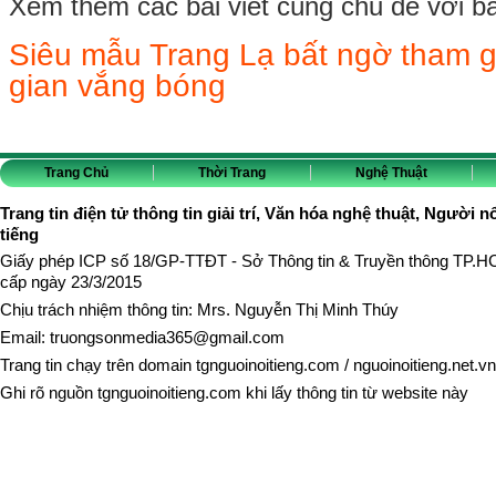
Xem thêm các bài viết cùng chủ đề với bài 
Siêu mẫu Trang Lạ bất ngờ tham gi
gian vắng bóng
Trang Chủ
Thời Trang
Nghệ Thuật
Trang tin điện tử thông tin giải trí, Văn hóa nghệ thuật, Người n
tiếng
Giấy phép ICP số 18/GP-TTĐT - Sở Thông tin & Truyền thông TP.
cấp ngày 23/3/2015
Chịu trách nhiệm thông tin: Mrs. Nguyễn Thị Minh Thúy
Email:
truongsonmedia365@gmail.com
Trang tin chạy trên domain
tgnguoinoitieng.com
/
nguoinoitieng.net.vn
Ghi rõ nguồn
tgnguoinoitieng.com
khi lấy thông tin từ website này