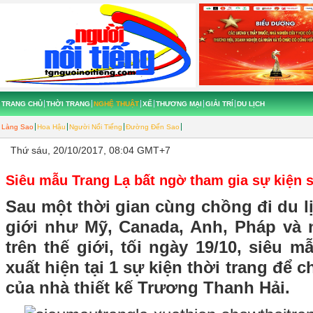
TRANG CHỦ
THỜI TRANG
NGHỆ THUẬT
XẾ
THƯƠNG MẠI
GIẢI TRÍ
DU LỊCH
Làng Sao
Hoa Hậu
Người Nổi Tiếng
Đường Đến Sao
Thứ sáu, 20/10/2017, 08:04 GMT+7
Siêu mẫu Trang Lạ bất ngờ tham gia sự kiện 
Sau một thời gian cùng chồng đi du lị
giới như Mỹ, Canada, Anh, Pháp và
trên thế giới, tối ngày 19/10, siêu 
xuất hiện tại 1 sự kiện thời trang để
của nhà thiết kế Trương Thanh Hải.