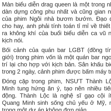
Màn biểu diễn drag queen là một trong
dàn dựng công phu nhất và cũng gian na
của phim Ngôi nhà bươm bướm. Đạo 
cho hay, anh phải tính toán tỉ mỉ về thiế
ra không khí của buổi biểu diễn ca vũ 
kịch nói.
Bối cảnh của quán bar LGBT (đồng tín
giới) trong phim vốn là một quán bar ng
trí lại cho hợp với kịch bản. Sân khấu b
trong 2 ngày, cảnh phim được bấm máy t
Đóng cặp trong phim, NSƯT Thành L
Minh tung hứng ăn ý, tạo nên nhiều ti
động. Thành Lộc là nghệ sĩ gạo cội í
Quang Minh sinh sống chủ yếu ở Mỹ, 
trong một dự án không đơn giản.