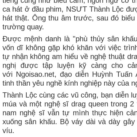
tiếng cũng như biểu cảm, ngôn ngữ cơ th
ca hát ở đầu phim, NSƯT Thành Lộc đượ
hát thật. Ông thu âm trước, sau đó biểu 
trường quay.
Được mệnh danh là "phù thủy sân khấu
vốn dĩ không gặp khó khăn với việc trìn
tự nhận không am hiểu về nghệ thuật dr
nghị được tập luyện kỹ càng cho cả
với Ngoisao.net, đạo diễn Huỳnh Tuấn 
tinh thần yêu nghề kính nghiệp này của 
Thành Lộc cùng các vũ công, bạn diễn lu
múa và một nghệ sĩ drag queen trong 2 t
nam nghệ sĩ vẫn tự mình thực hiện cản
xuống sân khấu. Bộ váy dài và dày gây
víu.