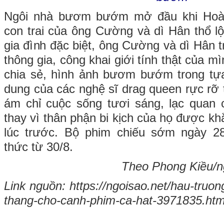
Ngôi nhà bươm bướm mở đầu khi Hoàng
con trai của ông Cường và dì Hân thổ l
gia đình đặc biệt, ông Cường và dì Hân t
thông gia, công khai giới tính thật của m
chia sẻ, hình ảnh bươm bướm trong tự
dung của các nghệ sĩ drag queen rực rỡ 
ám chỉ cuộc sống tươi sáng, lạc quan
thay vì thân phận bi kịch của họ được k
lúc trước. Bộ phim chiếu sớm ngày 28
thức từ 30/8.
Theo Phong Kiều/ng
Link nguồn: https://ngoisao.net/hau-truon
thang-cho-canh-phim-ca-hat-3971835.htm