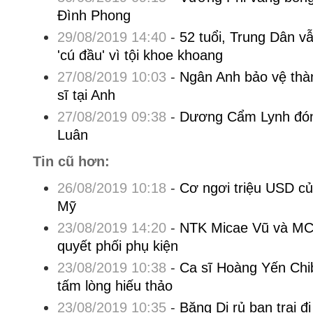
Đình Phong
29/08/2019 14:40
-
52 tuổi, Trung Dân vẫ
'cú đầu' vì tội khoe khoang
27/08/2019 10:03
-
Ngân Anh bảo vệ thà
sĩ tại Anh
27/08/2019 09:38
-
Dương Cẩm Lynh đóng
Luân
Tin cũ hơn:
26/08/2019 10:18
-
Cơ ngơi triệu USD của
Mỹ
23/08/2019 14:20
-
NTK Micae Vũ và MC 
quyết phối phụ kiện
23/08/2019 10:38
-
Ca sĩ Hoàng Yến Chib
tấm lòng hiếu thảo
23/08/2019 10:35
-
Băng Di rủ bạn trai 