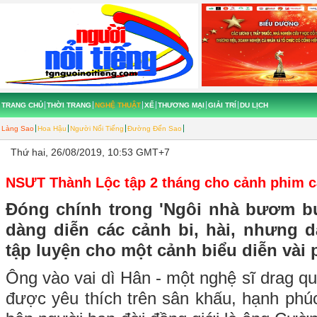
TRANG CHỦ
THỜI TRANG
NGHỆ THUẬT
XẾ
THƯƠNG MẠI
GIẢI TRÍ
DU LỊCH
Làng Sao
Hoa Hậu
Người Nổi Tiếng
Đường Đến Sao
Thứ hai, 26/08/2019, 10:53 GMT+7
NSƯT Thành Lộc tập 2 tháng cho cảnh phim c
Đóng chính trong 'Ngôi nhà bươm b
dàng diễn các cảnh bi, hài, nhưng d
tập luyện cho một cảnh biểu diễn vài 
Ông vào vai dì Hân - một nghệ sĩ drag que
được yêu thích trên sân khấu, hạnh phú