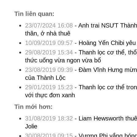
Tin liên quan:
23/07/2024 16:08
-
Anh trai NSƯT Thành 
thân, ở nhà thuê
10/09/2019 09:57
-
Hoàng Yến Chibi yêu
29/08/2019 15:34
-
Thanh lọc cơ thể, th
thức uống vừa ngon vừa bổ
23/08/2019 09:39
-
Đàm Vĩnh Hưng mừng
của Thành Lộc
29/01/2019 15:23
-
Thanh lọc cơ thể tro
với thực đơn xanh
Tin mới hơn:
31/08/2019 18:32
-
Liam Hewsworth thuê 
Jolie
30/08/2019 09:15
-
Vương Phi vắng bóng 