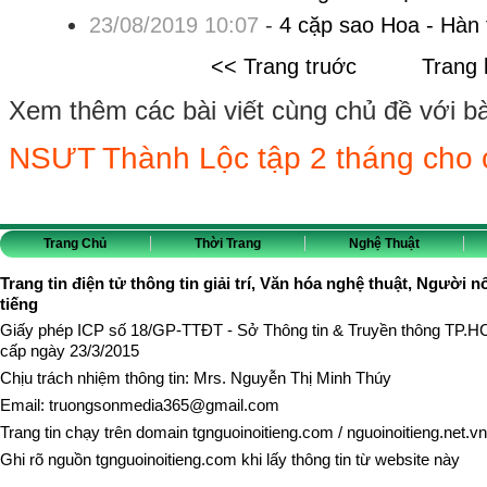
23/08/2019 10:07
-
4 cặp sao Hoa - Hàn 
<< Trang truớc
Trang 
Xem thêm các bài viết cùng chủ đề với bài 
NSƯT Thành Lộc tập 2 tháng cho 
Trang Chủ
Thời Trang
Nghệ Thuật
Trang tin điện tử thông tin giải trí, Văn hóa nghệ thuật, Người n
tiếng
Giấy phép ICP số 18/GP-TTĐT - Sở Thông tin & Truyền thông TP.
cấp ngày 23/3/2015
Chịu trách nhiệm thông tin: Mrs. Nguyễn Thị Minh Thúy
Email:
truongsonmedia365@gmail.com
Trang tin chạy trên domain
tgnguoinoitieng.com
/
nguoinoitieng.net.vn
Ghi rõ nguồn
tgnguoinoitieng.com
khi lấy thông tin từ website này