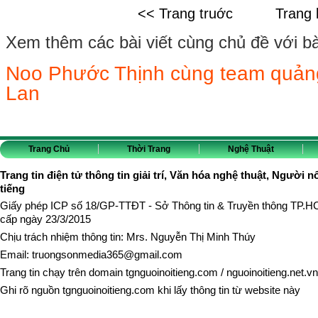
<< Trang truớc
Trang 
Xem thêm các bài viết cùng chủ đề với bài 
Noo Phước Thịnh cùng team quảng 
Lan
Trang Chủ
Thời Trang
Nghệ Thuật
Trang tin điện tử thông tin giải trí, Văn hóa nghệ thuật, Người n
tiếng
Giấy phép ICP số 18/GP-TTĐT - Sở Thông tin & Truyền thông TP.
cấp ngày 23/3/2015
Chịu trách nhiệm thông tin: Mrs. Nguyễn Thị Minh Thúy
Email:
truongsonmedia365@gmail.com
Trang tin chạy trên domain
tgnguoinoitieng.com
/
nguoinoitieng.net.vn
Ghi rõ nguồn
tgnguoinoitieng.com
khi lấy thông tin từ website này