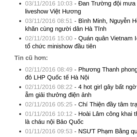
03/11/2016 10:03
-
Đan Trường đội mưa 
liveshow Việt Hương
03/11/2016 08:51
-
Bình Minh, Nguyễn H
khăn cùng người dân Hà Tĩnh
02/11/2016 15:00
-
Quán quân Vietnam I
tổ chức minishow đầu tiên
Tin cũ hơn:
02/11/2016 08:49
-
Phương Thanh phong 
đỏ LHP Quốc tế Hà Nội
02/11/2016 08:22
-
4 hot girl gây bất ngờ
ẵm giải thưởng điện ảnh
02/11/2016 05:25
-
Chí Thiện đầy tâm tr
01/11/2016 10:12
-
Hoài Lâm công khai t
là cháu nội Bảo Quốc
01/11/2016 09:53
-
NSƯT Phạm Bằng qu