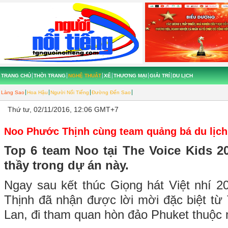
TRANG CHỦ
THỜI TRANG
NGHỆ THUẬT
XẾ
THƯƠNG MẠI
GIẢI TRÍ
DU LỊCH
Làng Sao
Hoa Hậu
Người Nổi Tiếng
Đường Đến Sao
Thứ tư, 02/11/2016, 12:06 GMT+7
Noo Phước Thịnh cùng team quảng bá du lịch
Top 6 team Noo tại The Voice Kids 
thầy trong dự án này.
Ngay sau kết thúc Giọng hát Việt nhí 
Thịnh đã nhận được lời mời đặc biệt từ 
Lan, đi tham quan hòn đảo Phuket thuộ