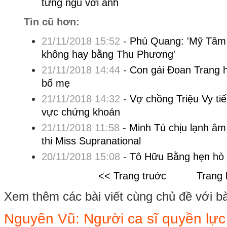
từng ngủ với anh
Tin cũ hơn:
21/11/2018 15:52
-
Phú Quang: 'Mỹ Tâm 
không hay bằng Thu Phương'
21/11/2018 14:44
-
Con gái Đoan Trang 
bố mẹ
21/11/2018 14:32
-
Vợ chồng Triệu Vy tiếp
vực chứng khoán
21/11/2018 11:58
-
Minh Tú chịu lạnh âm
thi Miss Supranational
20/11/2018 15:08
-
Tô Hữu Bằng hẹn hò 
<< Trang truớc
Trang 
Xem thêm các bài viết cùng chủ đề với bài 
Nguyên Vũ: Người ca sĩ quyền lực 