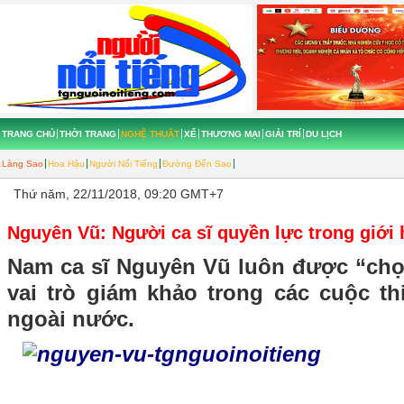
TRANG CHỦ
THỜI TRANG
NGHỆ THUẬT
XẾ
THƯƠNG MẠI
GIẢI TRÍ
DU LỊCH
Làng Sao
Hoa Hậu
Người Nổi Tiếng
Đường Đến Sao
Thứ năm, 22/11/2018, 09:20 GMT+7
Nguyên Vũ: Người ca sĩ quyền lực trong giới
Nam ca sĩ Nguyên Vũ luôn được “chọ
vai trò giám khảo trong các cuộc th
ngoài nước.