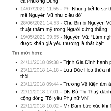
ca Phương Dung
14/07/2021 11:55
-
Phi Nhung tiết lộ sở 
mê Nguyên Vũ như điếu đổ'
28/06/2021 14:53
-
Chu Bin bị Nguyên Vũ
thuật thẩm mỹ trong Người đứng thẳng
19/05/2021 09:55
-
Nguyên Vũ: “Làm ngh
được khán giả yêu thương là thất bại”
Tin mới hơn:
24/11/2018 09:38
-
Trịnh Gia Dĩnh hạnh 
23/11/2018 14:18
-
Lưu Đức Hoa thừa nhậ
thòi
23/11/2018 09:44
-
Trương Vệ Kiện ám ả
22/11/2018 17:01
-
DN Đỗ Thị Thuỷ dành
cộng đồng 'Tôi yêu Phụ nữ VN'
22/11/2018 10:02
-
Mr Đàm bức xúc khi 