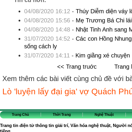
Tin cũ hơn:
04/08/2020 16:12
-
Thúy Diễm diện váy l
04/08/2020 15:56
-
Mẹ Trương Bá Chi lái 
04/08/2020 14:48
-
Nhật Tinh Anh sang M
31/07/2020 14:52
-
Các con Hồng Nhung 
sống cách ly
31/07/2020 14:11
-
Kim giằng xé chuyện 
<< Trang truớc
Trang 
Xem thêm các bài viết cùng chủ đề với bài 
Lò 'luyện lấy đại gia' vợ Quách P
Trang Chủ
Thời Trang
Nghệ Thuật
Trang tin điện tử thông tin giải trí, Văn hóa nghệ thuật, Người n
tiếng