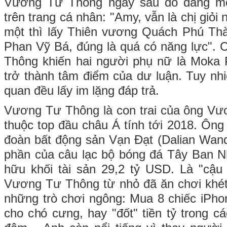
Vương Tư Thông ngay sau đó đăng mộ
trên trang cá nhân: "Amy, vẫn là chị giỏi 
một thì lấy Thiên vương Quách Phú Thà
Phan Vỹ Bá, đúng là quá có năng lực".
Thông khiến hai người phụ nữ là Moka
trở thành tâm điểm của dư luận. Tuy nhi
quan đều lấy im lặng đáp trả.
Vương Tư Thông là con trai của ông Vư
thuộc top đầu châu Á tính tới 2018. Ông
đoàn bất động sản Vạn Đạt (Dalian Wan
phần của câu lạc bộ bóng đá Tây Ban Nh
hữu khối tài sản 29,2 tỷ USD. Là "cậu
Vương Tư Thông từ nhỏ đã ăn chơi khét t
những trò chơi ngông: Mua 8 chiếc iPho
cho chó cưng, hay "đốt" tiền tỷ trong c