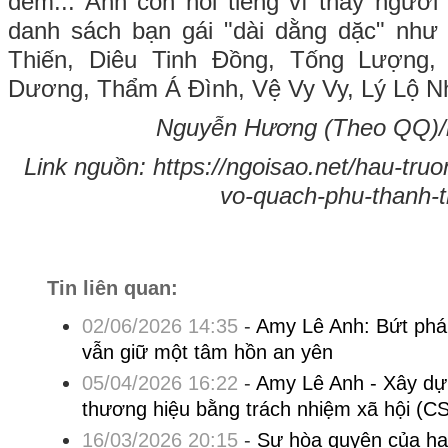
đêm... Anh còn nổi tiếng vì thay người
danh sách bạn gái "dài dằng dặc" nh
Thiến, Diêu Tinh Đồng, Tống Lượng, 
Dương, Thẩm Á Đình, Vệ Vy Vy, Lý Lộ Nh
Nguyễn Hương (Theo QQ)/n
Link nguồn: https://ngoisao.net/hau-truon
vo-quach-phu-thanh-
Tin liên quan:
02/06/2026 14:35
-
Amy Lê Anh: Bứt phá
vẫn giữ một tâm hồn an yên
05/04/2026 16:22
-
Amy Lê Anh - Xây dự
thương hiệu bằng trách nhiệm xã hội (C
16/03/2026 20:15
-
Sự hòa quyện của ha