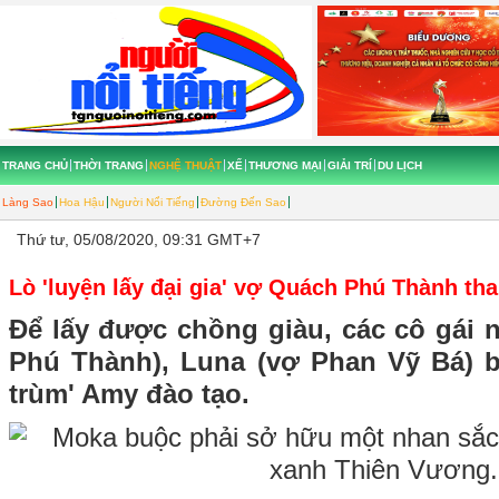
TRANG CHỦ
THỜI TRANG
NGHỆ THUẬT
XẾ
THƯƠNG MẠI
GIẢI TRÍ
DU LỊCH
Làng Sao
Hoa Hậu
Người Nổi Tiếng
Đường Đến Sao
Thứ tư, 05/08/2020, 09:31 GMT+7
Lò 'luyện lấy đại gia' vợ Quách Phú Thành th
Để lấy được chồng giàu, các cô gái
Phú Thành), Luna (vợ Phan Vỹ Bá) 
trùm' Amy đào tạo.