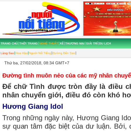
TRANG CHỦ
THỜI TRANG
NGHỆ THUẬT
XẾ
THƯƠNG MẠI
GIẢI TRÍ
DU LỊCH
Làng Sao
Hoa Hậu
Người Nổi Tiếng
Đường Đến Sao
Thứ ba, 27/02/2018, 08:34 GMT+7
Đường tình muôn nẻo của các mỹ nhân chuyển
Để chữ Tình được tròn đầy là điều c
nhân chuyển giới, điều đó còn khó hơ
Hương Giang Idol
Trong những ngày này, Hương Giang Idol
sự quan tâm đặc biệt của dư luận. Bởi, c