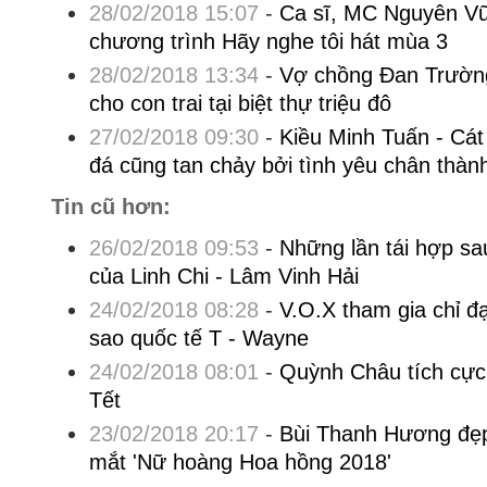
28/02/2018 15:07
-
Ca sĩ, MC Nguyên Vũ 
chương trình Hãy nghe tôi hát mùa 3
28/02/2018 13:34
-
Vợ chồng Đan Trường
cho con trai tại biệt thự triệu đô
27/02/2018 09:30
-
Kiều Minh Tuấn - Cát
đá cũng tan chảy bởi tình yêu chân thàn
Tin cũ hơn:
26/02/2018 09:53
-
Những lần tái hợp sa
của Linh Chi - Lâm Vinh Hải
24/02/2018 08:28
-
V.O.X tham gia chỉ đ
sao quốc tế T - Wayne
24/02/2018 08:01
-
Quỳnh Châu tích cực 
Tết
23/02/2018 20:17
-
Bùi Thanh Hương đẹp 
mắt 'Nữ hoàng Hoa hồng 2018'