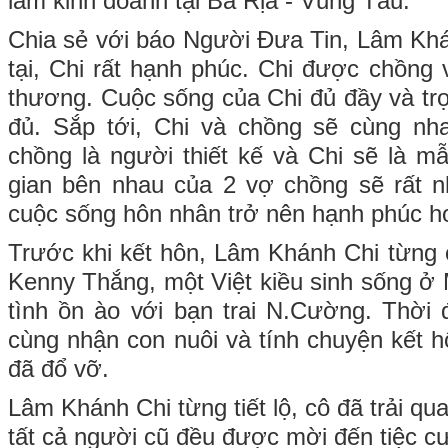
làm kinh doanh tại Bà Rịa - Vũng Tàu.
Chia sẻ với báo Người Đưa Tin, Lâm Khán
tại, Chi rất hạnh phúc. Chi được chồng 
thương. Cuộc sống của Chi đủ đầy và trọ
đủ. Sắp tới, Chi và chồng sẽ cùng n
chồng là người thiết kế và Chi sẽ là mẫ
gian bên nhau của 2 vợ chồng sẽ rất n
cuộc sống hôn nhân trở nên hạnh phúc h
Trước khi kết hôn, Lâm Khánh Chi từng c
Kenny Thắng, một Việt kiều sinh sống ở 
tình ồn ào với bạn trai N.Cường. Thời
cùng nhận con nuôi và tính chuyện kết h
đã đổ vỡ.
Lâm Khánh Chi từng tiết lộ, cô đã trải qu
tất cả người cũ đều được mời đến tiệc cư