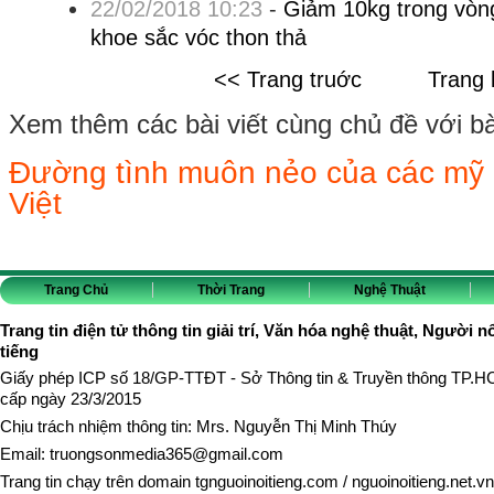
22/02/2018 10:23
-
Giảm 10kg trong vòng
khoe sắc vóc thon thả
<< Trang truớc
Trang 
Xem thêm các bài viết cùng chủ đề với bài 
Đường tình muôn nẻo của các mỹ 
Việt
Trang Chủ
Thời Trang
Nghệ Thuật
Trang tin điện tử thông tin giải trí, Văn hóa nghệ thuật, Người n
tiếng
Giấy phép ICP số 18/GP-TTĐT - Sở Thông tin & Truyền thông TP.
cấp ngày 23/3/2015
Chịu trách nhiệm thông tin: Mrs. Nguyễn Thị Minh Thúy
Email:
truongsonmedia365@gmail.com
Trang tin chạy trên domain
tgnguoinoitieng.com
/
nguoinoitieng.net.vn