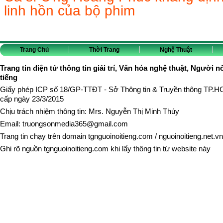
linh hồn của bộ phim
Trang Chủ
Thời Trang
Nghệ Thuật
Trang tin điện tử thông tin giải trí, Văn hóa nghệ thuật, Người n
tiếng
Giấy phép ICP số 18/GP-TTĐT - Sở Thông tin & Truyền thông TP.
cấp ngày 23/3/2015
Chịu trách nhiệm thông tin: Mrs. Nguyễn Thị Minh Thúy
Email:
truongsonmedia365@gmail.com
Trang tin chạy trên domain
tgnguoinoitieng.com
/
nguoinoitieng.net.vn
Ghi rõ nguồn
tgnguoinoitieng.com
khi lấy thông tin từ website này