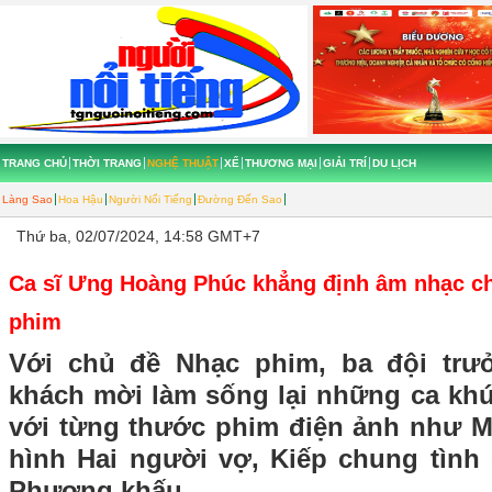
TRANG CHỦ
THỜI TRANG
NGHỆ THUẬT
XẾ
THƯƠNG MẠI
GIẢI TRÍ
DU LỊCH
Làng Sao
Hoa Hậu
Người Nổi Tiếng
Đường Đến Sao
Thứ ba, 02/07/2024, 14:58 GMT+7
Ca sĩ Ưng Hoàng Phúc khẳng định âm nhạc chí
phim
Với chủ đề Nhạc phim, ba đội trư
khách mời làm sống lại những ca khú
với từng thước phim điện ảnh như Mắ
hình Hai người vợ, Kiếp chung tìn
Phượng khấu.