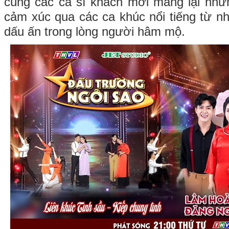
cùng các ca sĩ khách mời mang lại nhữ
cảm xúc qua các ca khúc nổi tiếng từ n
dấu ấn trong lòng người hâm mộ.