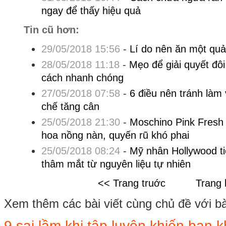
ngay để thấy hiệu quả
Tin cũ hơn:
29/05/2018 15:56
-
Lí do nên ăn một quả
28/05/2018 11:18
-
Mẹo để giải quyết đô
cách nhanh chóng
27/05/2018 07:58
-
6 điều nên tránh làm 
chế tăng cân
25/05/2018 21:30
-
Moschino Pink Fresh
hoa nồng nàn, quyến rũ khó phai
25/05/2018 08:24
-
Mỹ nhân Hollywood tiế
thâm mắt từ nguyên liệu tự nhiên
<< Trang truớc
Trang 
Xem thêm các bài viết cùng chủ đề với bài 
9 sai lầm khi tập luyện khiến bạn