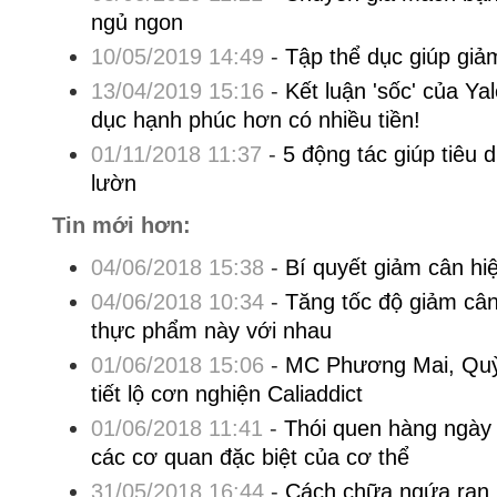
ngủ ngon
10/05/2019 14:49
-
Tập thể dục giúp giả
13/04/2019 15:16
-
Kết luận 'sốc' của Ya
dục hạnh phúc hơn có nhiều tiền!
01/11/2018 11:37
-
5 động tác giúp tiêu 
lườn
Tin mới hơn:
04/06/2018 15:38
-
Bí quyết giảm cân hi
04/06/2018 10:34
-
Tăng tốc độ giảm cân 
thực phẩm này với nhau
01/06/2018 15:06
-
MC Phương Mai, Quỳ
tiết lộ cơn nghiện Caliaddict
01/06/2018 11:41
-
Thói quen hàng ngày 
các cơ quan đặc biệt của cơ thể
31/05/2018 16:44
-
Cách chữa ngứa ran b