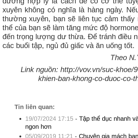
dưỡng hợp lý là cách để có cơ thể tuy
xuyên không có nghĩa là hàng ngày. Nế
thường xuyên, bạn sẽ liên tục cảm thấy 
thể của bạn sẽ làm tăng mức độ hormone 
đến trọng lượng dư thừa. Để tránh điều n
các buổi tập, ngủ đủ giấc và ăn uống tốt.
Theo N.
Link nguồn: http://vov.vn/suc-khoe/9
khien-ban-khong-co-duoc-co-
Tin liên quan:
19/07/2024 17:15
-
Tập thể dục nhanh v
ngon hơn
05/09/2019 11:21
-
Chuyên gia mách bạn 