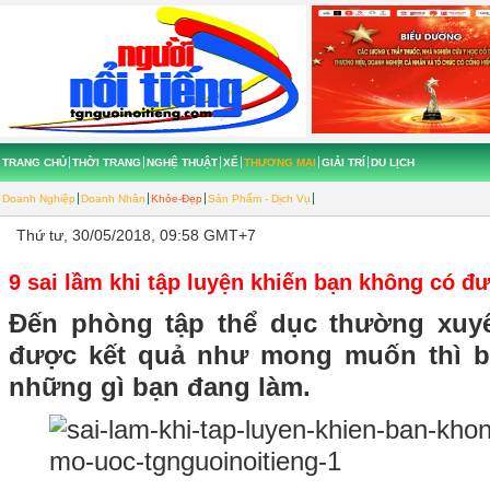
TRANG CHỦ
THỜI TRANG
NGHỆ THUẬT
XẾ
THƯƠNG MẠI
GIẢI TRÍ
DU LỊCH
Doanh Nghiệp
Doanh Nhân
Khỏe-Đẹp
Sản Phẩm - Dịch Vụ
Thứ tư, 30/05/2018, 09:58 GMT+7
9 sai lầm khi tập luyện khiến bạn không có 
Đến phòng tập thể dục thường xu
được kết quả như mong muốn thì b
những gì bạn đang làm.