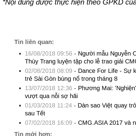
*Nội dung được thực hiện theo GPKD củ
Tin liên quan:
16/08/2018 09:56
-
Người mẫu Nguyễn O
Thùy Trang luyện tập cho lễ trao giải C
02/08/2018 08:09
-
Dance For Life - Sự 
trẻ Sài Gòn bùng nổ trong tháng 8
13/07/2018 12:36
-
Phương Mai: 'Nghiện'
vượt qua nỗi sợ hãi
01/03/2018 11:24
-
Dàn sao Việt quay trở
sau Tết
07/02/2018 16:09
-
CMG.ASIA 2017 và n
Tin mới hơn: