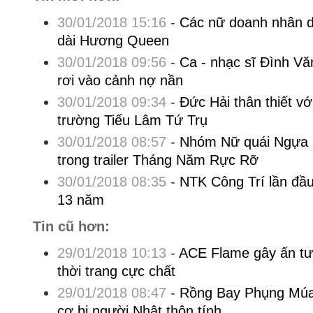
30/01/2018 15:16
-
Các nữ doanh nhân d
dài Hương Queen
30/01/2018 09:56
-
Ca - nhạc sĩ Đình Vă
rơi vào cảnh nợ nần
30/01/2018 09:34
-
Đức Hải thân thiết vớ
trường Tiếu Lâm Tứ Trụ
30/01/2018 08:57
-
Nhóm Nữ quái Ngựa 
trong trailer Tháng Năm Rực Rỡ
30/01/2018 08:35
-
NTK Công Trí lần đầu
13 năm
Tin cũ hơn:
29/01/2018 10:13
-
ACE Flame gây ấn tư
thời trang cực chất
29/01/2018 08:47
-
Rồng Bay Phụng Múa:
cơ bị người Nhật thôn tính