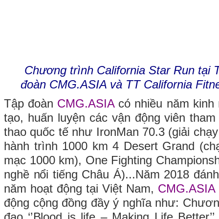
Chương trình California Star Run tại
đoàn
CMG.ASIA
và TT California Fit
Tập đoàn
CMG.ASIA
có nhiều năm kinh 
tạo, huấn luyện các vận động viên tham 
thao quốc tế như IronMan 70.3 (giải chạ
hành trình 1000 km 4 Desert Grand (ch
mạc 1000 km), One Fighting Championsh
nghề nổi tiếng Châu Á)...Năm 2018 đán
năm hoạt động tại Việt Nam,
CMG.ASIA
động cộng đồng đầy ý nghĩa như: Chươn
đạo ‘’Blood is life – Making Life Better’’,