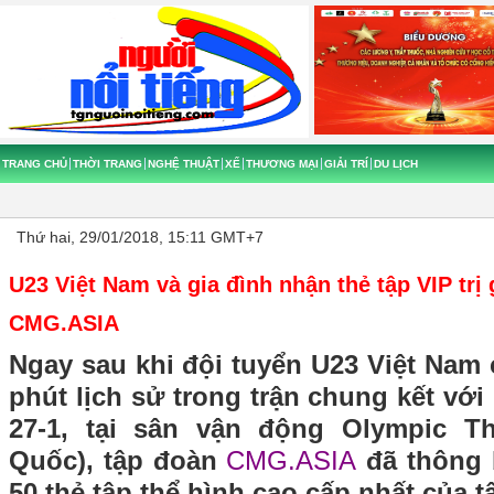
TRANG CHỦ
THỜI TRANG
NGHỆ THUẬT
XẾ
THƯƠNG MẠI
GIẢI TRÍ
DU LỊCH
Thứ hai, 29/01/2018, 15:11 GMT+7
U23 Việt Nam và gia đình nhận thẻ tập VIP trị 
CMG.ASIA
Ngay sau khi đội tuyển U23 Việt Nam
phút lịch sử trong trận chung kết với
27-1, tại sân vận động Olympic 
Quốc), tập đoàn
CMG.ASIA
đã thông 
50 thẻ tập thể hình cao cấp nhất của 