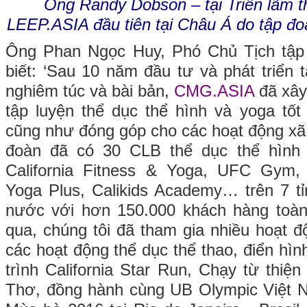
Ông Randy Dobson – tại Triển lãm thể
LEEP.ASIA đầu tiên tại Châu Á do tập đ
Ông Phan Ngọc Huy, Phó Chủ Tịch tậ
biết: ‘Sau 10 năm đầu tư và phát triển 
nghiêm túc và bài bản,
CMG.ASIA
đã xây
tập luyện thể dục thể hình và yoga tố
cũng như đóng góp cho các hoạt động xã 
đoàn đã có 30 CLB thể dục thể hình 
California Fitness & Yoga, UFC Gym, C
Yoga Plus, Calikids Academy… trên 7 tỉ
nước với hơn 150.000 khách hàng toà
qua, chúng tôi đã tham gia nhiều hoạt độ
các hoạt động thể dục thể thao, điển hì
trình California Star Run, Chạy từ thiệ
Thơ, đồng hành cùng UB Olympic Việt N