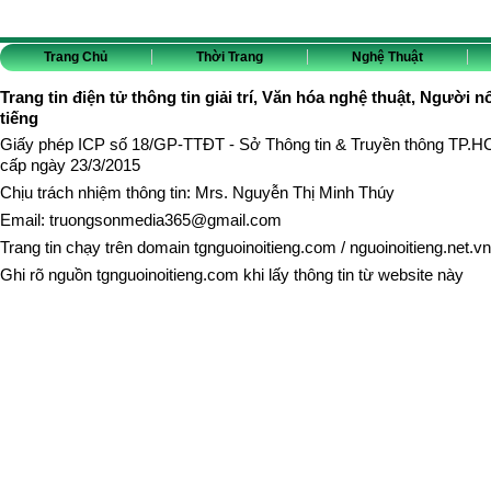
Trang Chủ
Thời Trang
Nghệ Thuật
Trang tin điện tử thông tin giải trí, Văn hóa nghệ thuật, Người n
tiếng
Giấy phép ICP số 18/GP-TTĐT - Sở Thông tin & Truyền thông TP.
cấp ngày 23/3/2015
Chịu trách nhiệm thông tin: Mrs. Nguyễn Thị Minh Thúy
Email:
truongsonmedia365@gmail.com
Trang tin chạy trên domain
tgnguoinoitieng.com
/
nguoinoitieng.net.vn
Ghi rõ nguồn
tgnguoinoitieng.com
khi lấy thông tin từ website này