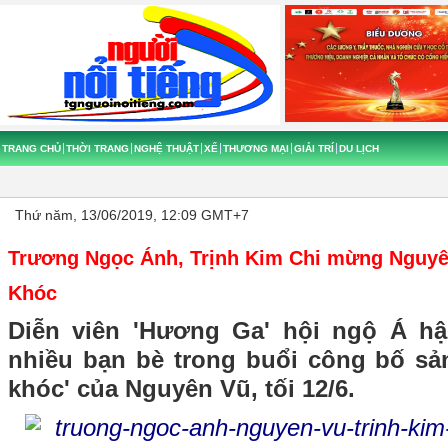
TRANG CHỦ
THỜI TRANG
NGHỆ THUẬT
XẾ
THƯƠNG MẠI
GIẢI TRÍ
DU LỊCH
Thứ năm, 13/06/2019, 12:09 GMT+7
Trương Ngọc Ánh, Trịnh Kim Chi mừng Nguy
Khóc
Diễn viên 'Hương Ga' hội ngộ Á hậ
nhiều bạn bè trong buổi công bố s
khóc' của Nguyên Vũ, tối 12/6.