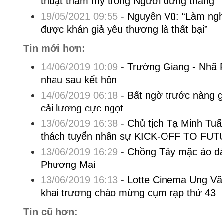
thuật thẩm mỹ trong Người đứng thẳng
19/05/2021 09:55
-
Nguyên Vũ: “Làm ngh
được khán giả yêu thương là thất bại”
Tin mới hơn:
14/06/2019 10:09
-
Trường Giang - Nhã 
nhau sau kết hôn
14/06/2019 06:18
-
Bất ngờ trước nàng g
cải lương cực ngọt
13/06/2019 16:38
-
Chủ tịch Tạ Minh Tu
thách tuyển nhân sự KICK-OFF TO FU
13/06/2019 16:29
-
Chồng Tây mặc áo dà
Phương Mai
13/06/2019 16:13
-
Lotte Cinema Ung V
khai trương chào mừng cụm rạp thứ 43
Tin cũ hơn: