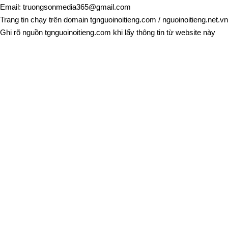
Email:
truongsonmedia365@gmail.com
Trang tin chạy trên domain
tgnguoinoitieng.com
/
nguoinoitieng.net.vn
Ghi rõ nguồn
tgnguoinoitieng.com
khi lấy thông tin từ website này