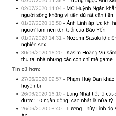
02/07/2020 14:38
-
Trương Ngọc Ánh sánh
02/07/2020 14:04
-
MC Huỳnh Ngân khẳng
người sống không vì tiền dù rất cần tiền
01/07/2020 15:50
-
Ánh Linh áp lực khi 
người' làm nên tên tuổi của Bảo Yến
01/07/2020 14:31
-
Nozomi Sasaki lộ diệ
nghiện sex
30/06/2020 16:20
-
Kasim Hoàng Vũ sắm
thu tại nhà nhưng các con chỉ mê game
Tin cũ hơn:
27/06/2020 09:57
-
Phạm Huệ Đan khác bi
huyền bí
26/06/2020 16:10
-
Long Nhật tiết lộ cát
được: 10 ngàn đồng, cao nhất là nửa tỷ
26/06/2020 08:40
-
Lương Thùy Linh đọ 
An