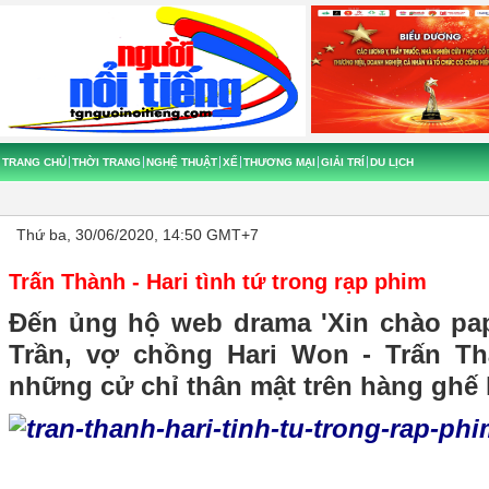
TRANG CHỦ
THỜI TRANG
NGHỆ THUẬT
XẾ
THƯƠNG MẠI
GIẢI TRÍ
DU LỊCH
Thứ ba, 30/06/2020, 14:50 GMT+7
Trấn Thành - Hari tình tứ trong rạp phim
Đến ủng hộ web drama 'Xin chào pa
Trần, vợ chồng Hari Won - Trấn T
những cử chỉ thân mật trên hàng ghế 