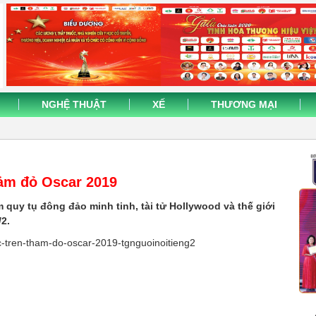
NGHỆ THUẬT
XẾ
THƯƠNG MẠI
hảm đỏ Oscar 2019
m quy tụ đông đảo minh tinh, tài tử Hollywood và thế giới
/2.