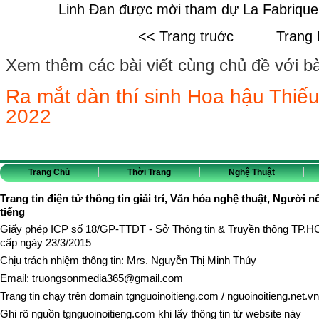
Linh Đan được mời tham dự La Fabrique
<< Trang truớc
Trang 
Xem thêm các bài viết cùng chủ đề với bài 
Ra mắt dàn thí sinh Hoa hậu Thiế
2022
Trang Chủ
Thời Trang
Nghệ Thuật
Trang tin điện tử thông tin giải trí, Văn hóa nghệ thuật, Người n
tiếng
Giấy phép ICP số 18/GP-TTĐT - Sở Thông tin & Truyền thông TP.
cấp ngày 23/3/2015
Chịu trách nhiệm thông tin: Mrs. Nguyễn Thị Minh Thúy
Email:
truongsonmedia365@gmail.com
Trang tin chạy trên domain
tgnguoinoitieng.com
/
nguoinoitieng.net.vn
Ghi rõ nguồn
tgnguoinoitieng.com
khi lấy thông tin từ website này