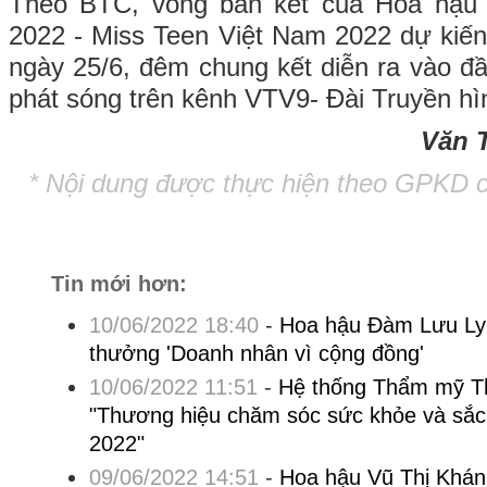
Theo BTC, vòng bán kết của Hoa hậu 
2022 - Miss Teen Việt Nam 2022 dự kiế
ngày 25/6, đêm chung kết diễn ra vào đ
phát sóng trên kênh VTV9- Đài Truyền hì
Văn 
* Nội dung được thực hiện theo GPKD 
Tin mới hơn:
10/06/2022 18:40
-
Hoa hậu Đàm Lưu Ly 
thưởng 'Doanh nhân vì cộng đồng'
10/06/2022 11:51
-
Hệ thống Thẩm mỹ T
"Thương hiệu chăm sóc sức khỏe và sắc
2022"
09/06/2022 14:51
-
Hoa hậu Vũ Thị Khán