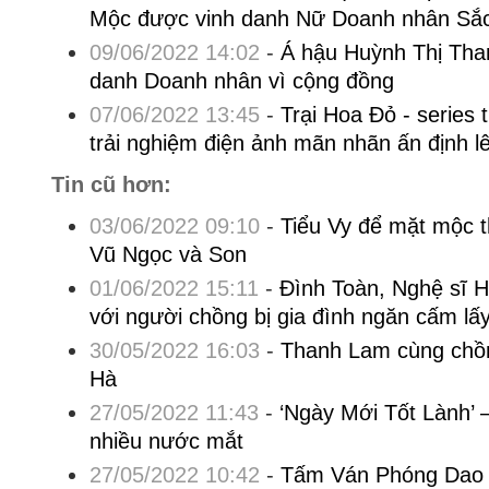
Mộc được vinh danh Nữ Doanh nhân Sắ
09/06/2022 14:02
-
Á hậu Huỳnh Thị Tha
danh Doanh nhân vì cộng đồng
07/06/2022 13:45
-
Trại Hoa Đỏ - series t
trải nghiệm điện ảnh mãn nhãn ấn định l
Tin cũ hơn:
03/06/2022 09:10
-
Tiểu Vy để mặt mộc 
Vũ Ngọc và Son
01/06/2022 15:11
-
Đình Toàn, Nghệ sĩ 
với người chồng bị gia đình ngăn cấm lấy
30/05/2022 16:03
-
Thanh Lam cùng ch
Hà
27/05/2022 11:43
-
‘Ngày Mới Tốt Lành’ 
nhiều nước mắt
27/05/2022 10:42
-
Tấm Ván Phóng Dao 